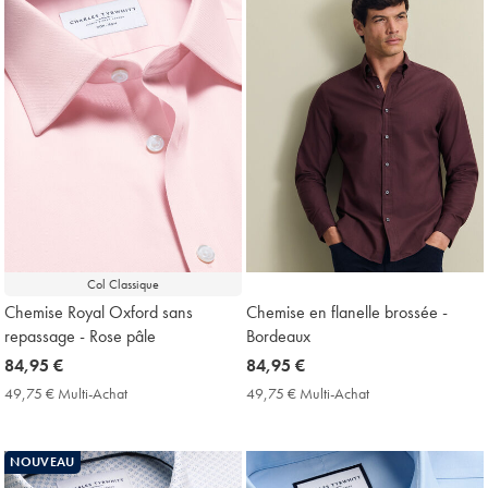
Col Classique
Chemise Royal Oxford sans
Chemise en flanelle brossée -
repassage - Rose pâle
Bordeaux
now
84,95 €
now
84,95 €
84,95
84,95
49,75 € Multi-Achat
49,75
49,75 € Multi-Achat
49,75
€
€
€
€
Multi-
Multi-
Achat
Achat
NOUVEAU
Price
Price