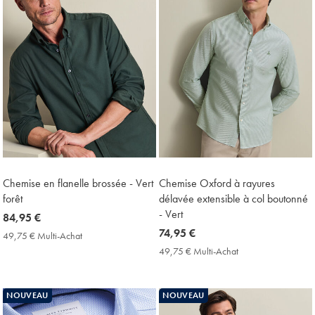
Chemise en flanelle brossée - Vert
Chemise Oxford à rayures
forêt
délavée extensible à col boutonné
- Vert
now
84,95 €
84,95
now
74,95 €
49,75 € Multi-Achat
49,75
€
74,95
€
49,75 € Multi-Achat
49,75
Multi-
€
€
Achat
Multi-
Price
Achat
NOUVEAU
NOUVEAU
Price