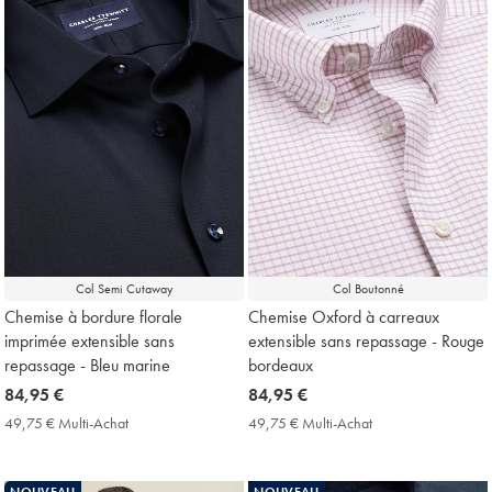
Col Semi Cutaway
Col Boutonné
Chemise à bordure florale
Chemise Oxford à carreaux
imprimée extensible sans
extensible sans repassage - Rouge
repassage - Bleu marine
bordeaux
now
84,95 €
now
84,95 €
84,95
84,95
49,75 € Multi-Achat
49,75
49,75 € Multi-Achat
49,75
€
€
€
€
Multi-
Multi-
Achat
Achat
NOUVEAU
NOUVEAU