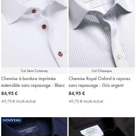
Col Semi Cutaway
Col Classique
Chemise à bordure imprimée
Chemise Royal Oxford à rayures
extensible sans repassage - Blanc
sans repassage - Gris argent
now
84,95 €
now
84,95 €
84,95
84,95
49,75 € Multi-Achat
49,75
49,75 € Multi-Achat
49,75
€
€
€
€
Multi-
Multi-
Achat
Achat
NOUVEAU
Price
Price