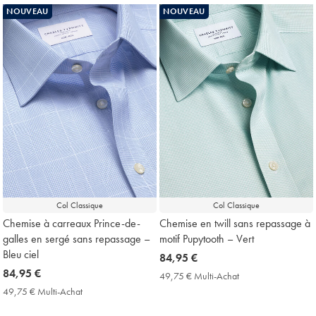
Achat
Achat
NOUVEAU
NOUVEAU
Price
Price
Col Classique
Col Classique
Chemise à carreaux Prince-de-
Chemise en twill sans repassage à
galles en sergé sans repassage –
motif Pupytooth – Vert
Bleu ciel
now
84,95 €
now
84,95 €
84,95
49,75 € Multi-Achat
49,75
84,95
€
€
49,75 € Multi-Achat
49,75
Multi-
€
€
Achat