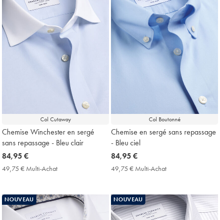
Col Cutaway
Col Boutonné
Chemise Winchester en sergé
Chemise en sergé sans repassage
sans repassage - Bleu clair
- Bleu ciel
now
84,95 €
now
84,95 €
84,95
84,95
49,75 € Multi-Achat
49,75
49,75 € Multi-Achat
49,75
€
€
€
€
Multi-
Multi-
Achat
Achat
NOUVEAU
NOUVEAU
Price
Price