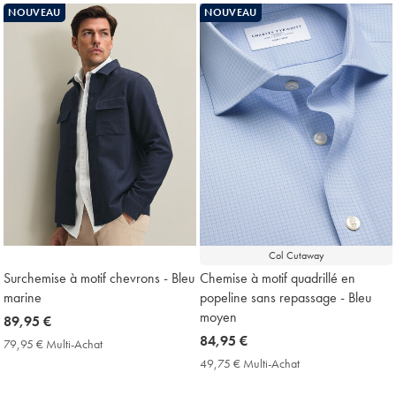
Achat
Achat
NOUVEAU
NOUVEAU
Price
Price
Col Cutaway
Surchemise à motif chevrons - Bleu
Chemise à motif quadrillé en
marine
popeline sans repassage - Bleu
moyen
now
89,95 €
89,95
now
84,95 €
79,95 € Multi-Achat
79,95
€
84,95
€
49,75 € Multi-Achat
49,75
Multi-
€
€
Achat
Multi-