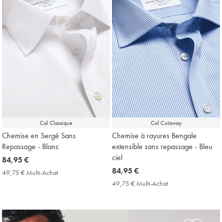
Col Classique
Col Cutaway
Chemise en Sergé Sans
Chemise à rayures Bengale
Repassage - Blanc
extensible sans repassage - Bleu
ciel
now
84,95 €
84,95
now
84,95 €
49,75 € Multi-Achat
49,75
€
84,95
€
49,75 € Multi-Achat
49,75
Multi-
€
€
Achat
Multi-
Price
Achat
Price