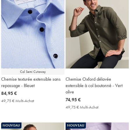
Col Semi Cutaway
Chemise texturée extensible sans
Chemise Oxford délavée
repassage - Bleuet
extensible à col boutonné - Vert
olive
now
84,95 €
84,95
now
74,95 €
49,75 € Multi-Achat
49,75
€
74,95
€
49,75 € Multi-Achat
49,75
Multi-
€
€
Achat
Multi-
Price
Achat
NOUVEAU
NOUVEAU
Price