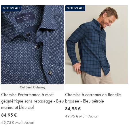
Multi-
Price
Achat
NOUVEAU
NOUVEAU
Price
Col Semi Cutaway
Chemise Performance à motif
Chemise à carreaux en flanelle
géométrique sans repassage - Bleu
brossée - Bleu pétrole
marine et bleu ciel
now
84,95 €
now
84,95 €
84,95
49,75 € Multi-Achat
49,75
84,95
€
€
49,75 € Multi-Achat
49,75
Multi-
€
€