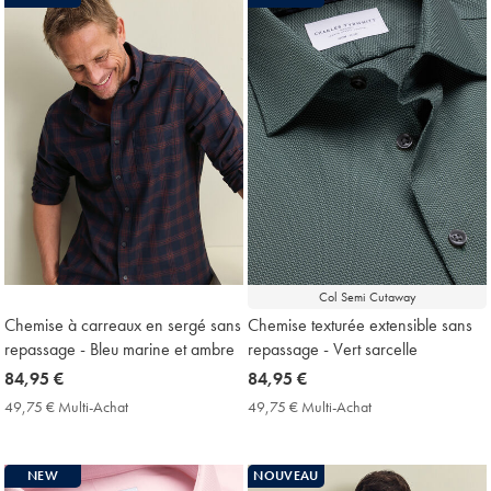
Price
Col Semi Cutaway
Chemise à carreaux en sergé sans
Chemise texturée extensible sans
repassage - Bleu marine et ambre
repassage - Vert sarcelle
now
84,95 €
now
84,95 €
84,95
84,95
49,75 € Multi-Achat
49,75
49,75 € Multi-Achat
49,75
€
€
€
€
Multi-
Multi-
Achat
Achat
NEW
NOUVEAU
Price
Price