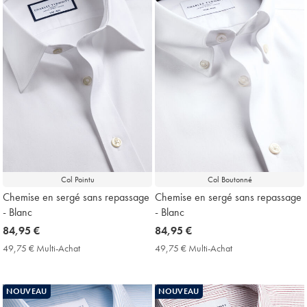
Col Pointu
Col Boutonné
Chemise en sergé sans repassage
Chemise en sergé sans repassage
- Blanc
- Blanc
now
84,95 €
now
84,95 €
84,95
84,95
49,75 € Multi-Achat
49,75
49,75 € Multi-Achat
49,75
€
€
€
€
Multi-
Multi-
Achat
Achat
NOUVEAU
NOUVEAU
Price
Price