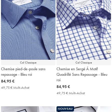
Col Classique
Col Classique
Chemise pied-de-poule sans
Chemise en Sergé Á Motif
repassage - Bleu roi
Quadrillé Sans Repassage - Bleu
roi
now
84,95 €
84,95
now
84,95 €
49,75 € Multi-Achat
49,75
€
84,95
€
49,75 € Multi-Achat
49,75
Multi-
€
€
Achat
Multi-
Price
Achat
NOUVEAU
Price