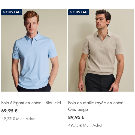
Achat
Multi-
Price
Achat
NOUVEAU
NOUVEAU
Price
Polo élégant en coton - Bleu ciel
Polo en maille rayée en coton -
Gris-beige
now
69,95 €
69,95
now
89,95 €
49,75 € Multi-Achat
49,75
€
89,95
€
49,75 € Multi-Achat
49,75
Multi-
€
€
Achat