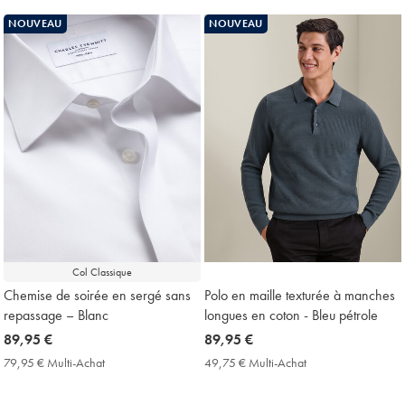
Price
Achat
NOUVEAU
NOUVEAU
Price
Col Classique
Chemise de soirée en sergé sans
Polo en maille texturée à manches
repassage – Blanc
longues en coton - Bleu pétrole
now
89,95 €
now
89,95 €
89,95
89,95
79,95 € Multi-Achat
79,95
49,75 € Multi-Achat
49,75
€
€
€
€
Multi-
Multi-