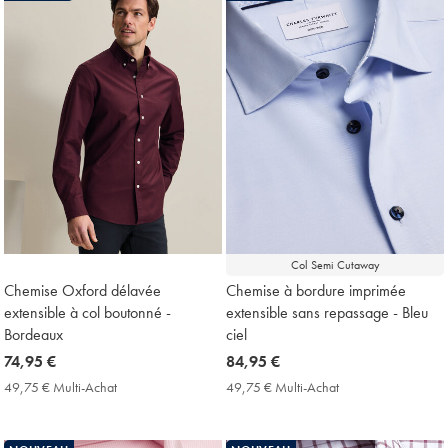
Col Semi Cutaway
Chemise Oxford délavée
Chemise à bordure imprimée
extensible à col boutonné -
extensible sans repassage - Bleu
Bordeaux
ciel
now
74,95 €
now
84,95 €
74,95
84,95
49,75 € Multi-Achat
49,75
49,75 € Multi-Achat
49,75
€
€
€
€
Multi-
Multi-
Achat
Achat