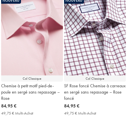
NOUVEAU
NOUVEAU
Price
Price
Col Classique
Col Classique
Chemise à petit motif pied-de-
SF Rose foncé Chemise à carreaux
poule en sergé sans repassage –
en sergé sans repassage – Rose
Rose
foncé
now
84,95 €
now
84,95 €
84,95
84,95
49,75 € Multi-Achat
49,75
49,75 € Multi-Achat
49,75
€
€
€
€
Multi-
Multi-