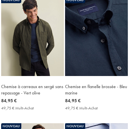
Price
Price
Chemise à carreaux en sergé sans
Chemise en flanelle brossée - Bleu
repassage - Vert olive
marine
now
84,95 €
now
84,95 €
84,95
84,95
49,75 € Multi-Achat
49,75
49,75 € Multi-Achat
49,75
€
€
€
€
Multi-
Multi-
Achat
Achat
NOUVEAU
NOUVEAU
Price
Price