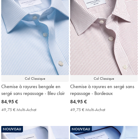
Col Classique
Col Classique
Chemise à rayures bengale en
Chemise à rayures en sergé sans
sergé sans repassage - Bleu clair
repassage - Bordeaux
now
84,95 €
now
84,95 €
84,95
84,95
49,75 € Multi-Achat
49,75
49,75 € Multi-Achat
49,75
€
€
€
€
Multi-
Multi-
Achat
Achat
NOUVEAU
NOUVEAU
Price
Price