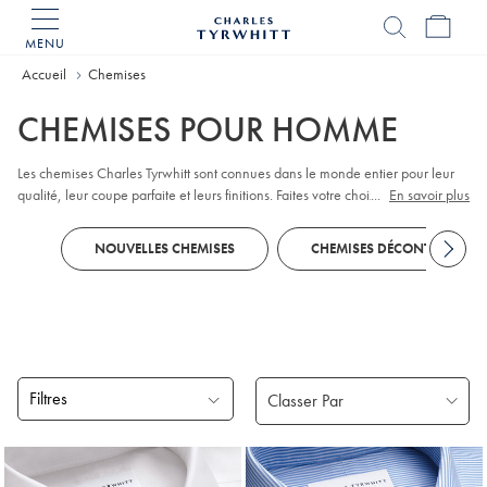
MENU
Accueil
Charles
Tyrwhitt
Accueil
Chemises
CHEMISES POUR HOMME
Les chemises Charles Tyrwhitt sont connues dans le monde entier pour leur
qualité, leur coupe parfaite et leurs finitions. Faites votre choix parmi les
...
En savoir plus
chemises de bureau
qui vous habillent du lundi au vendredi, les
chemises de
soirée
et les
chemises décontractées
pour le week-end. Avec leur grande
NOUVELLES CHEMISES
CHEMISES DÉCONTRACTÉES
diversité de cols, poignets, tailles, coupes et styles, il y en a pour tous les
goûts.
Filtres
Produits
trouvés
18