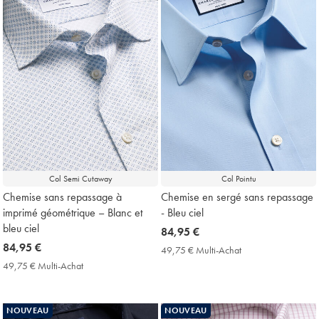
Col Semi Cutaway
Col Pointu
Chemise sans repassage à
Chemise en sergé sans repassage
imprimé géométrique – Blanc et
- Bleu ciel
bleu ciel
now
84,95 €
now
84,95 €
84,95
49,75 € Multi-Achat
49,75
84,95
€
€
49,75 € Multi-Achat
49,75
Multi-
€
€
Achat
Multi-
Price
Achat
NOUVEAU
NOUVEAU
Price