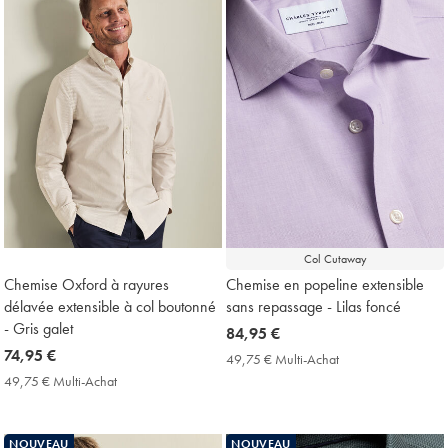
Col Cutaway
Chemise Oxford à rayures
Chemise en popeline extensible
délavée extensible à col boutonné
sans repassage - Lilas foncé
- Gris galet
now
84,95 €
now
74,95 €
84,95
49,75 € Multi-Achat
49,75
74,95
€
€
49,75 € Multi-Achat
49,75
Multi-
€
€
Achat
Multi-
Price
Achat
NOUVEAU
NOUVEAU