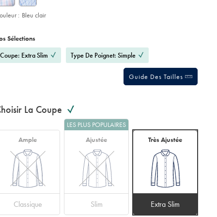
ouleur :
Bleu clair
roduct
ariations
d
ctions
os Sélections
t
tions
Coupe: Extra Slim
Type De Poignet: Simple
Guide Des Tailles
hoisir La Coupe
LES PLUS POPULAIRES
Ample
Ajustée
Très Ajustée
Classique
Slim
Extra Slim