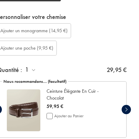
ersonnaliser votre chemise
ongueur
onogram
jouter
onogram
onogram
onogram
jouter
Ajouter un monogramme
(14,95 €)
e
ption:
ne
olour:
ont:
ocation:
n
anche
oche:
crin
Ajouter une poche
(9,95 €)
ur
e
esure
résentation:
cm):
1
uantité :
29,95 €
Nous recommandons… (facultatif)
Ceinture Élégante En Cuir -
Chocolat
now
59,95 €
59,95
Ajouter au Panier
€