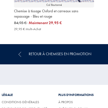
Col Boutonné
Chemise à tissage Oxford et carreaux sans
repassage - Bleu et rouge
was
84,95 €
now
Maintenant
29,95 €
84,95
29,95
29,95 € Multi-Achat
29,95
€
€
€
Multi-
Achat
Price
RETOUR À CHEMISES EN PROMOTION
LÉGALE
PLUS D'INFORMATIONS
CONDITIONS GÉNÉRALES
À PROPOS