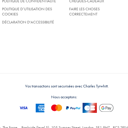
POLITIQUE DE CONFIDENTIALITÉ
CHÈQUES-CADEAUX
POLITIQUE D’UTILISATION DES
FAIRE LES CHOSES
COOKIES
CORRECTEMENT
DÉCLARATION D'ACCESSIBILITÉ
Vos transactions sont securisées avec Charles Tyrwhitt.
Nous acceptons:
, The Forge – Bankside (level 5), 105 Sumner Street, London, SE1 9HZ - RCS 2914