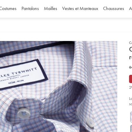
Costumes
Pantalons
Mailles
Vestes et Manteaux
Chaussures
A
C
d
D
ht
w
8
%
ti
8
ox
et-
€
ca
2
sa
re
-
L
-
bl
s
et-
ro
so