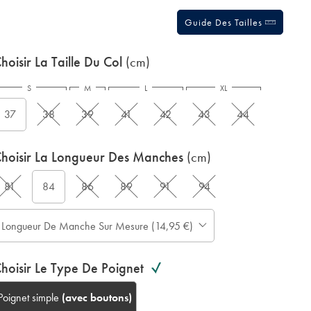
Guide Des Tailles
hoisir La Taille Du Col
(cm)
S
M
L
XL
37
38
39
41
42
43
44
hoisir La Longueur Des Manches
(cm)
81
84
86
89
91
94
Longueur De Manche Sur Mesure (14,95 €)
hoisir Le Type De Poignet
Poignet simple
(avec boutons)