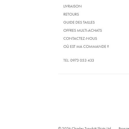
LIVRAISON
RETOURS
GUIDE DES TAILLES
OFFRES MULTI-ACHATS
CONTACTEZ-NOUS
OÙ EST MA COMMANDE ?
TEL:
0973 053 433
© 2026 Charles Tyrwhitt Shirts Ltd.
Bronze