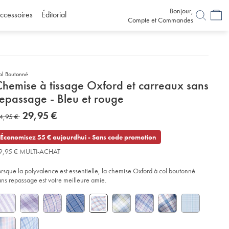
Bonjour,
ccessoires
Éditorial
Compte et Commandes
ol Boutonné
etails
Chemise à tissage Oxford et carreaux sans
about
repassage - Bleu et rouge
product:
etails
tps://www.charlestyrwhitt.com/fr/chemise-
now
29,95 €
as
4,95 €
C3%A0-
29,95
ssage-
4,95
€
ford-
Économisez 55 € aujourdhui - Sans code promotion
rreaux-
9,95 € MULTI-ACHAT
ns-
passage-
orsque la polyvalence est essentielle, la chemise Oxford à col boutonné
eu-
ans repassage est votre meilleure amie.
uge/FOB0777LBU.html?
urceCode=frdefault