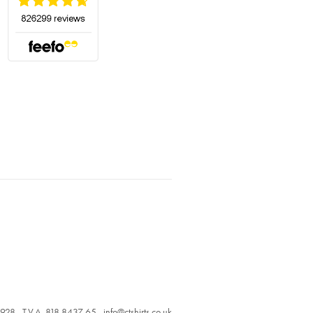
928 - T.V.A. 818 8437 65 -
info@ctshirts.co.uk