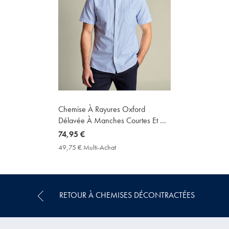
Chemise À Rayures Oxford
Délavée À Manches Courtes Et Col
Boutonné - Bleu Océan
now
74,95 €
74,95
49,75 € Multi-Achat
49,75
€
€
Multi-
Achat
Price
RETOUR À CHEMISES DÉCONTRACTÉES