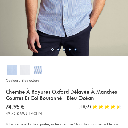
Couleur :
Bleu océan
details
Chemise À Rayures Oxford Délavée À Manches
about
Courtes Et Col Boutonné - Bleu Océan
product:
Details
https://www.charlestyrwhitt.com/fr/chemise-
now
74,95 €
Commentaires
(4.8/5)
4,8
%C3%A0-
74,95
sur
stars
rayures-
49,75 € MULTI-ACHAT
€
oxford-
l’article
out
d%C3%A9lav%C3%A9e-
of
%C3%A0-
Polyvalente et facile à porter, notre chemise Oxford est indispensable aux
manches-
5