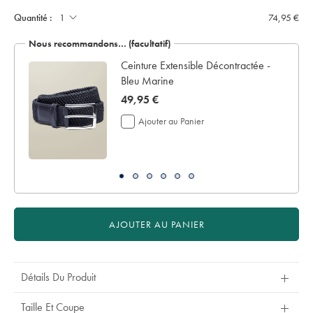
Quantité :
74,95 €
Nous recommandons… (facultatif)
 en
Ceinture Extensible Décontractée -
Bleu Marine
now
49,95 €
49,95
Ajouter au Panier
€
AJOUTER AU PANIER
Détails Du Produit
Taille Et Coupe