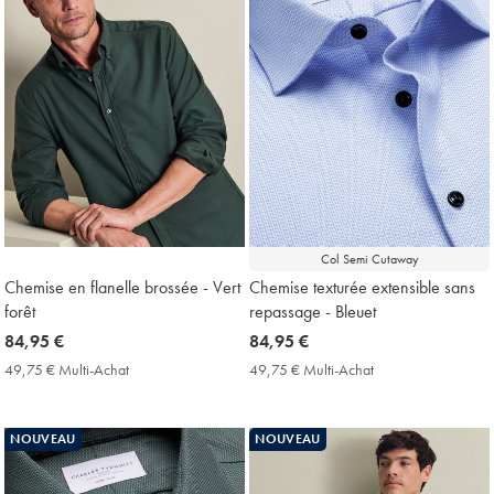
Col Semi Cutaway
Chemise en flanelle brossée - Vert
Chemise texturée extensible sans
forêt
repassage - Bleuet
now
84,95 €
now
84,95 €
84,95
84,95
49,75 € Multi-Achat
49,75
49,75 € Multi-Achat
49,75
€
€
€
€
Multi-
Multi-
Achat
Achat
NOUVEAU
NOUVEAU
Price
Price