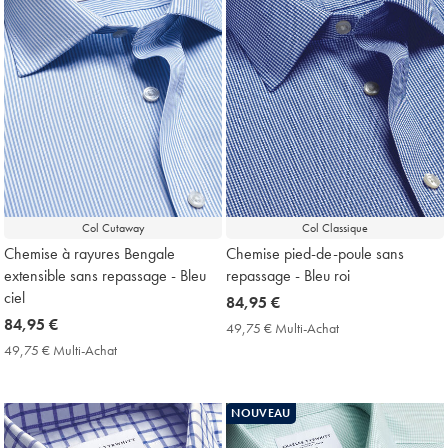
Col Cutaway
Col Classique
Chemise à rayures Bengale
Chemise pied-de-poule sans
extensible sans repassage - Bleu
repassage - Bleu roi
ciel
now
84,95 €
now
84,95 €
84,95
49,75 € Multi-Achat
49,75
84,95
€
€
49,75 € Multi-Achat
49,75
Multi-
€
€
Achat
Multi-
Price
Achat
NOUVEAU
Price