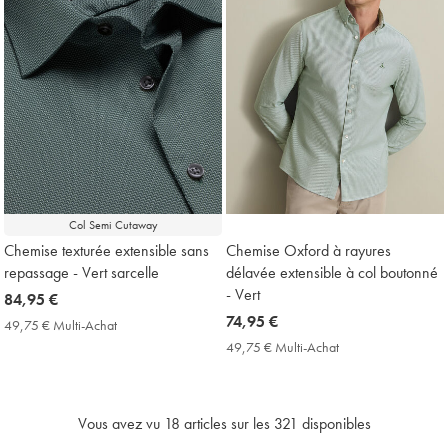
Col Semi Cutaway
Chemise texturée extensible sans
Chemise Oxford à rayures
repassage - Vert sarcelle
délavée extensible à col boutonné
- Vert
now
84,95 €
84,95
now
74,95 €
49,75 € Multi-Achat
49,75
€
74,95
€
49,75 € Multi-Achat
49,75
Multi-
€
€
Achat
Multi-
Price
Achat
Price
Vous avez vu
18
articles sur les 321 disponibles