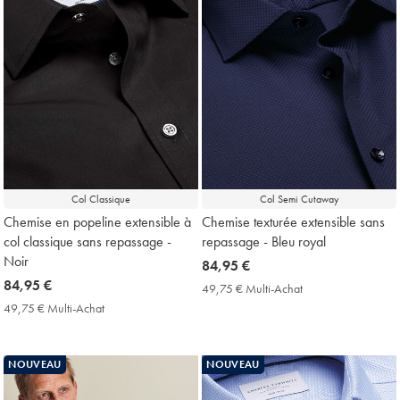
Col Classique
Col Semi Cutaway
Chemise en popeline extensible à
Chemise texturée extensible sans
col classique sans repassage -
repassage - Bleu royal
Noir
now
84,95 €
now
84,95 €
84,95
49,75 € Multi-Achat
49,75
84,95
€
€
49,75 € Multi-Achat
49,75
Multi-
€
€
Achat
Multi-
Price
Achat
NOUVEAU
NOUVEAU
Price