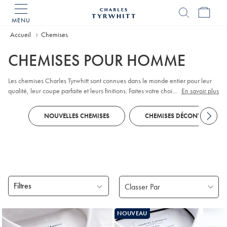
MENU
Accueil
Charles
Tyrwhitt
Accueil
Chemises
CHEMISES POUR HOMME
Les chemises Charles Tyrwhitt sont connues dans le monde entier pour leur
qualité, leur coupe parfaite et leurs finitions. Faites votre choix parmi les
...
En savoir plus
chemises de bureau
qui vous habillent du lundi au vendredi, les
chemises de
soirée
et les
chemises décontractées
pour le week-end. Avec leur grande
NOUVELLES CHEMISES
CHEMISES DÉCONTRACTÉES
diversité de cols, poignets, tailles, coupes et styles, il y en a pour tous les
goûts.
Filtres
Produits
NOUVEAU
trouvés
18