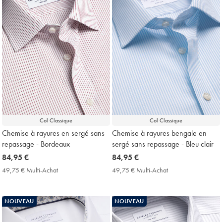
Col Classique
Col Classique
Chemise à rayures en sergé sans
Chemise à rayures bengale en
repassage - Bordeaux
sergé sans repassage - Bleu clair
now
84,95 €
now
84,95 €
84,95
84,95
49,75 € Multi-Achat
49,75
49,75 € Multi-Achat
49,75
€
€
€
€
Multi-
Multi-
Achat
Achat
NOUVEAU
NOUVEAU
Price
Price