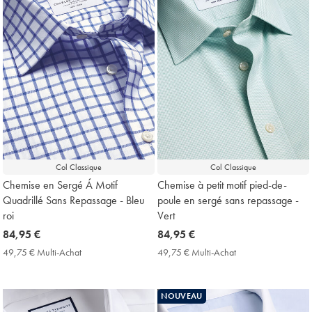
Col Classique
Col Classique
Chemise en Sergé Á Motif
Chemise à petit motif pied-de-
Quadrillé Sans Repassage - Bleu
poule en sergé sans repassage -
roi
Vert
now
84,95 €
now
84,95 €
84,95
84,95
49,75 € Multi-Achat
49,75
49,75 € Multi-Achat
49,75
€
€
€
€
Multi-
Multi-
Achat
Achat
NOUVEAU
Price
Price