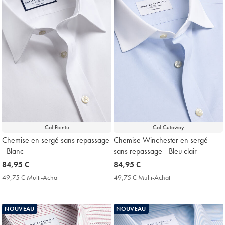
Col Pointu
Col Cutaway
Chemise en sergé sans repassage
Chemise Winchester en sergé
- Blanc
sans repassage - Bleu clair
now
84,95 €
now
84,95 €
84,95
84,95
49,75 € Multi-Achat
49,75
49,75 € Multi-Achat
49,75
€
€
€
€
Multi-
Multi-
Achat
Achat
NOUVEAU
NOUVEAU
Price
Price