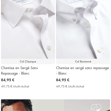
Col Classique
Col Boutonné
Chemise en Sergé Sans
Chemise en sergé sans repassage
Repassage - Blanc
- Blanc
now
84,95 €
now
84,95 €
84,95
84,95
49,75 € Multi-Achat
49,75
49,75 € Multi-Achat
49,75
€
€
€
€
Multi-
Multi-
Achat
Achat
Price
Price