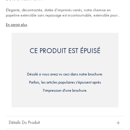
5
sans-
stars
repassage-
Élégante, décontractée, dotée d’imprimés variés, notre chemise en
-
-
popeline extensible sans repassage est incontournable, extensible pour
rose/CSC0018PNK.html?
plus de confort
sourceCode=frdefault
En savoir plus
CE PRODUIT EST ÉPUISÉ
Désolé si vous avez vu ceci dans notre brochure.
Parfois, les articles populaires s'épuisent après
l'impression d'une brochure.
Détails Du Produit