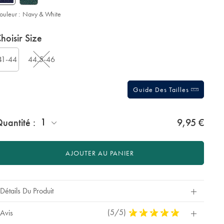
ouleur :
Navy & White
roduct
ariations
d
hoisir Size
ctions
t
tions
41-44
44.5-46
Guide Des Tailles
jouter
1
uantité :
9,95 €
n
crin
e
AJOUTER AU PANIER
résentation:
Détails Du Produit
(5/5)
5
Avis
Stars