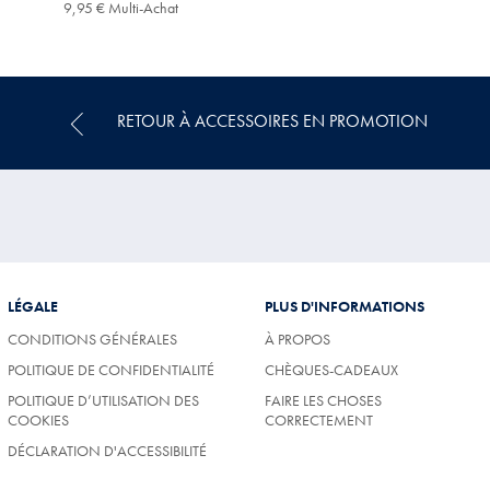
16,95
9,95
9,95 € Multi-Achat
9,95
€
€
€
Multi-
Achat
Price
RETOUR À ACCESSOIRES EN PROMOTION
LÉGALE
PLUS D'INFORMATIONS
CONDITIONS GÉNÉRALES
À PROPOS
POLITIQUE DE CONFIDENTIALITÉ
CHÈQUES-CADEAUX
POLITIQUE D’UTILISATION DES
FAIRE LES CHOSES
COOKIES
CORRECTEMENT
DÉCLARATION D'ACCESSIBILITÉ