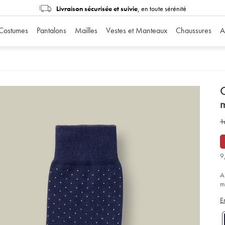
Livraison sécurisée et suivie
, en toute sérénité
Costumes
Pantalons
Mailles
Vestes et Manteaux
Chaussures
A
d
C
m
D
ht
w
1
%
mot
1
mi
po
€
-
9
-
bl
ma
A
et-
bl
m
so
s
E
d