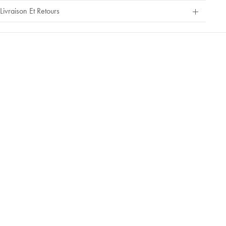
Out
Livraison Et Retours
Of
5
Stars