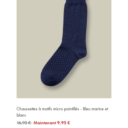
Chaussettes à motifs micro pointillés - Bleu marine et
blanc
was
16,95 €
now
Maintenant
9,95 €