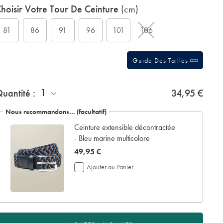
hoisir Votre Tour De Ceinture
(cm)
ctions
t
tions
81
86
91
96
101
106
Guide Des Tailles
jouter
1
uantité :
34,95 €
n
crin
Nous recommandons… (facultatif)
e
Ceinture extensible décontractée
résentation:
- Bleu marine multicolore
now
49,95 €
49,95
Ajouter au Panier
€