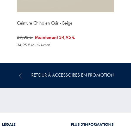
Ceinture Chino en Cuir - Beige
was
59,95 €
now
Maintenant
34,95 €
59,95
34,95
34,95 € Multi-Achat
34,95
€
€
€
Multi-
Achat
Price
RETOUR À ACCESSOIRES EN PROMOTION
LÉGALE
PLUS D'INFORMATIONS