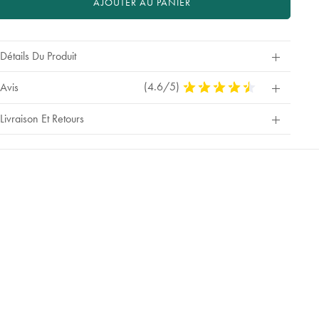
AJOUTER AU PANIER
Détails Du Produit
(4.6/5)
4,6
Avis
Stars
Out
Livraison Et Retours
Of
5
Stars