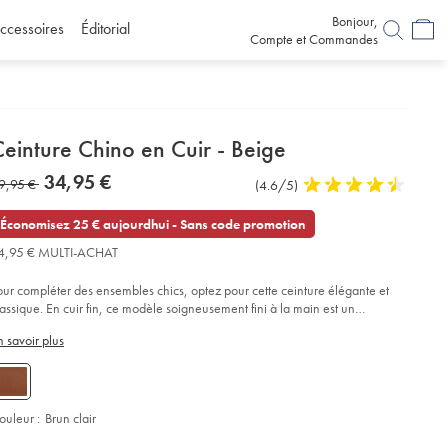
Bonjour,
ccessoires
Éditorial
Compte et Commandes
etails
einture Chino en Cuir - Beige
about
etails
tps://www.charlestyrwhitt.com/fr/ceinture-
now
34,95 €
as
9,95 €
Commentaires
(4.6/5)
4,6
ino-
product:
34,95
-
sur
stars
9,95
€
r-
l’article
out
Économisez 25 € aujourdhui - Sans code promotion
of
4,95 € MULTI-ACHAT
ige/ACB0225TAN.html?
5
urceCode=frdefault
stars
our compléter des ensembles chics, optez pour cette ceinture élégante et
lassique. En cuir fin, ce modèle soigneusement fini à la main est un
ccessoire de choix pour vos costumes d'affaires et tenues habillées.
n savoir plus
ouleur :
Brun clair
roduct
ariations
d