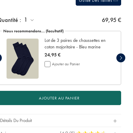
Guide Des Tailles
jouter
1
uantité :
69,95 €
n
crin
Nous recommandons… (facultatif)
e
Lot de 3 paires de chaussettes en
résentation:
coton majoritaire - Bleu marine
now
24,95 €
24,95
Ajouter au Panier
€
AJOUTER AU PANIER
Détails Du Produit