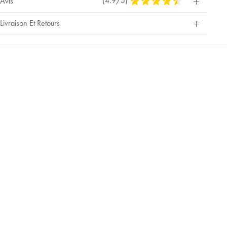
(4.9/5)
4,9
Avis
Stars
Out
Livraison Et Retours
Of
5
Stars