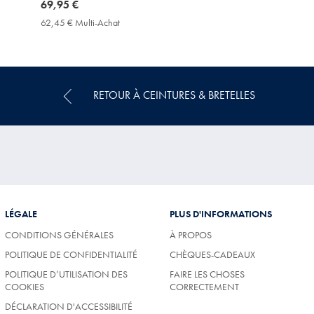
now
69,95 €
69,95
62,45 € Multi-Achat
62,45
€
€
Multi-
Achat
Price
RETOUR À CEINTURES & BRETELLES
LÉGALE
PLUS D'INFORMATIONS
CONDITIONS GÉNÉRALES
À PROPOS
POLITIQUE DE CONFIDENTIALITÉ
CHÈQUES-CADEAUX
POLITIQUE D’UTILISATION DES
FAIRE LES CHOSES
COOKIES
CORRECTEMENT
DÉCLARATION D'ACCESSIBILITÉ