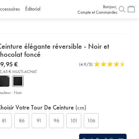
Bonjour,
ccessoires
Éditorial
Compte et Commandes
etails
einture élégante réversible - Noir et
about
chocolat foncé
product:
etails
tps://www.charlestyrwhitt.com/fr/ceinture-
now
9,95 €
Commentaires
(4.9/5)
4,9
3%A9l%C3%A9gante-
69,95
sur
stars
C3%A9versible-
2,45 € MULTI-ACHAT
€
l’article
out
of
r-
5
ocolat-
stars
ouleur :
Noir
nc%C3%A9/ACB0238BLK.html?
urceCode=frdefault
roduct
ariations
d
hoisir Votre Tour De Ceinture
(cm)
ctions
t
tions
81
86
91
96
101
106