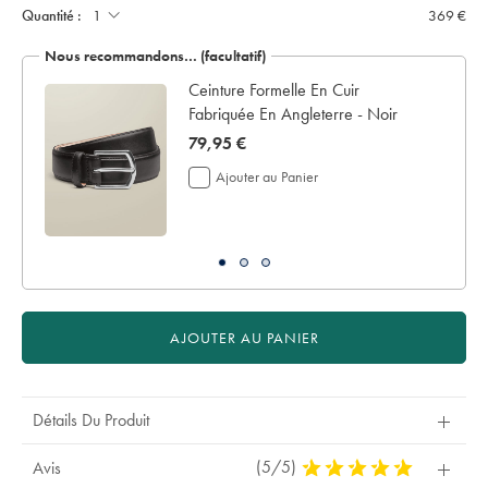
Quantité :
369 €
Nous recommandons… (facultatif)
 -
Ceinture Formelle En Cuir
Fabriquée En Angleterre - Noir
now
79,95 €
79,95
Ajouter au Panier
€
AJOUTER AU PANIER
Détails Du Produit
(5/5)
5
Avis
Stars