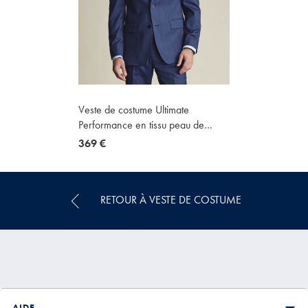
Veste de costume Ultimate
Performance en tissu peau de
requin - Bleu encre
now
369 €
369
€
RETOUR À VESTE DE COSTUME
AIDE