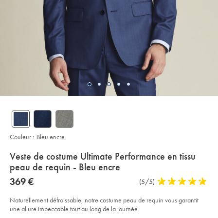
Couleur :
Bleu encre
details
Veste de costume Ultimate Performance en tissu
about
peau de requin - Bleu encre
product:
Details
https://www.charlestyrwhitt.com/fr/veste-
now
369 €
Commentaires
(5/5)
5
de-
369
sur
stars
costume-
€
ultimate-
l’article
out
Naturellement défroissable, notre costume peau de requin vous garantit
performance-
of
une allure impeccable tout au long de la journée.
en-
tissu-
5