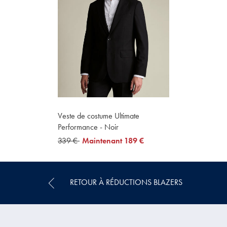
Veste de costume Ultimate
Performance - Noir
was
339 €
now
Maintenant
189 €
339
189
€
€
RETOUR À RÉDUCTIONS BLAZERS