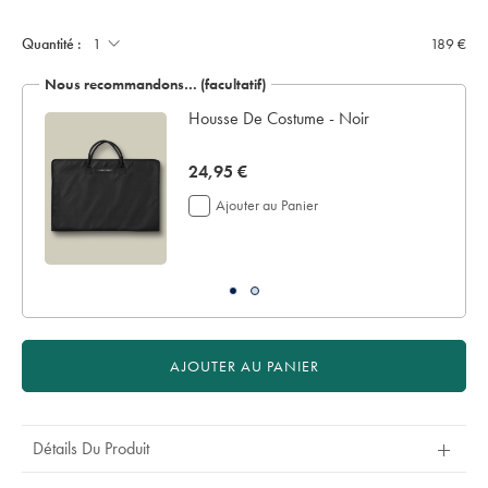
Quantité :
189 €
Nous recommandons… (facultatif)
ir
Housse De Costume - Noir
now
24,95 €
24,95
Ajouter au Panier
€
AJOUTER AU PANIER
Détails Du Produit