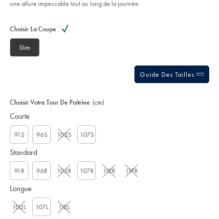
une allure impeccable tout au long de la journée.
Product
Variations
Add
to
Actions
Choisir La Coupe
cart
options
Slim
Guide Des Tailles
Choisir Votre Tour De Poitrine
(cm)
Courte
91S
96S
102S
107S
Standard
91R
96R
102R
107R
112R
117R
Longue
102L
107L
112L