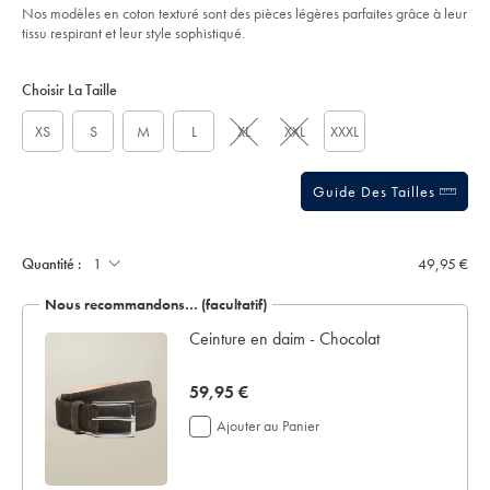
Nos modèles en coton texturé sont des pièces légères parfaites grâce à leur
ciel/KNT0012SKY.html?
sourceCode=frdefault
tissu respirant et leur style sophistiqué.
Product
Variations
Add
to
Actions
Choisir La Taille
cart
options
XS
S
M
L
XL
XXL
XXXL
Guide Des Tailles
Ajouter
un
écrin
Quantité :
49,95 €
de
présentation:
Nous recommandons… (facultatif)
ée -
Ceinture en daim - Chocolat
now
59,95 €
59,95
Ajouter au Panier
€