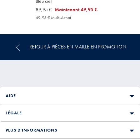
Bleu ciel
was
89,95 €
now
Maintenant
49,95 €
89,95
49,95
49,95 € Multi-Achat
49,95
€
€
€
Multi-
Achat
Price
RETOUR À PIÈCES EN MAILLE EN PROMOTION
AIDE
LÉGALE
PLUS D'INFORMATIONS