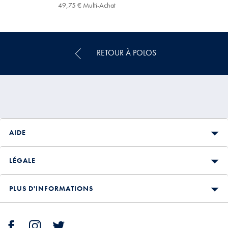
64,95
49,75 € Multi-Achat
49,75
€
€
Multi-
Achat
Price
RETOUR À POLOS
AIDE
LÉGALE
PLUS D'INFORMATIONS