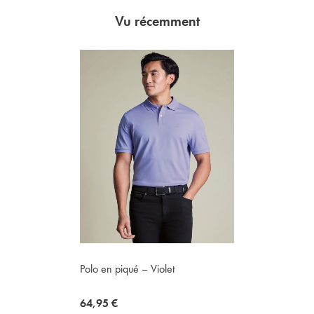
Vu récemment
Polo en piqué – Violet
now
64,95 €