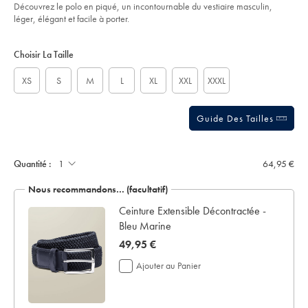
of
sourceCode=frdefault
Découvrez le polo en piqué, un incontournable du vestiaire masculin,
5
léger, élégant et facile à porter.
stars
Product
Variations
Add
to
Actions
Choisir La Taille
cart
options
XS
S
M
L
XL
XXL
XXXL
Guide Des Tailles
Ajouter
un
écrin
Quantité :
64,95 €
de
présentation:
Nous recommandons… (facultatif)
 en
Ceinture Extensible Décontractée -
Bleu Marine
now
49,95 €
49,95
Ajouter au Panier
€