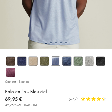
Couleur :
Bleu ciel
details
Polo en lin - Bleu ciel
about
Details
https://www.charlestyrwhitt.com/fr/polo-
now
69,95 €
Commentaires
(4.6/5)
4,6
en-
product:
69,95
sur
stars
lin-
49,75 € MULTI-ACHAT
€
-
l’article
out
-