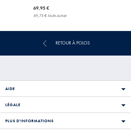
now
69,95 €
69,95
49,75 € Multi-Achat
49,75
€
€
Multi-
Achat
Price
RETOUR À POLOS
AIDE
LÉGALE
PLUS D'INFORMATIONS