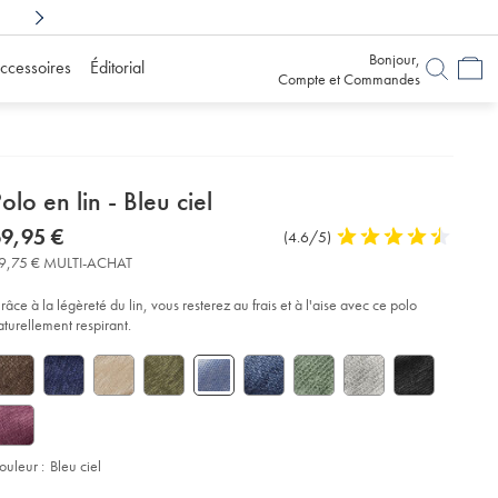
Achetez en toute confiance
avec 6 mois pour chang
Bonjour,
ccessoires
Éditorial
Compte et Commandes
etails
olo en lin - Bleu ciel
about
etails
tps://www.charlestyrwhitt.com/fr/polo-
now
9,95 €
Commentaires
(4.6/5)
4,6
-
product:
69,95
sur
stars
-
9,75 € MULTI-ACHAT
€
l’article
out
of
eu-
râce à la légèreté du lin, vous resterez au frais et à l'aise avec ce polo
el/JEP0448SKY.html?
5
aturellement respirant.
urceCode=frdefault
stars
ouleur :
Bleu ciel
d