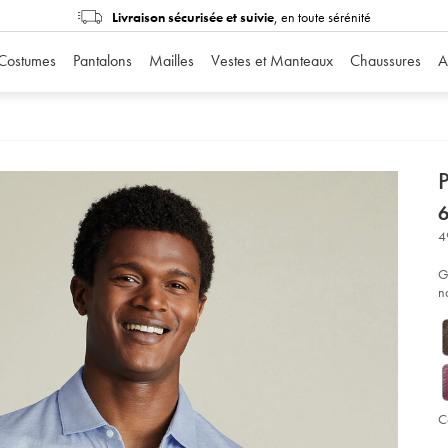
Livraison sécurisée et suivie
, en toute sérénité
Costumes
Pantalons
Mailles
Vestes et Manteaux
Chaussures
A
d
P
D
ht
6
en
lin
4
-
-
bl
G
ci
n
so
C
Ad