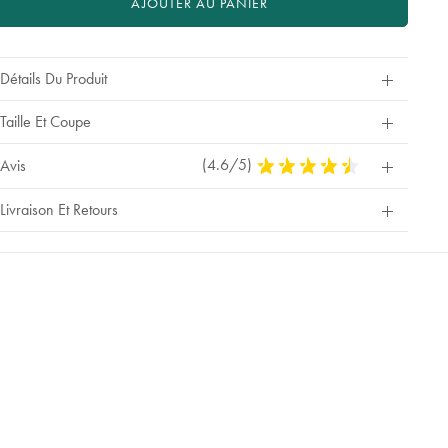
AJOUTER AU PANIER
Détails Du Produit
Taille Et Coupe
(4.6/5)
4,6
Avis
Stars
Out
Livraison Et Retours
Of
5
Stars