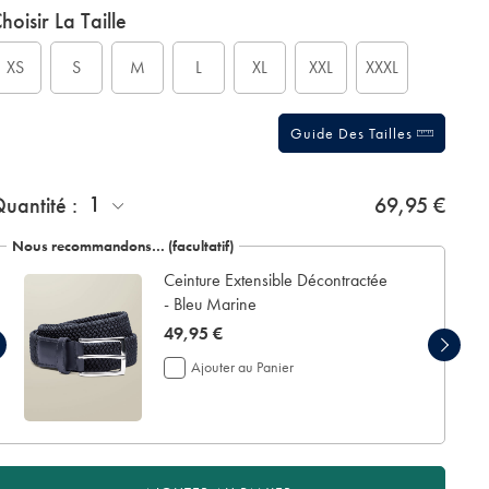
roduct
ariations
hoisir La Taille
ctions
t
tions
XS
S
M
L
XL
XXL
XXXL
Guide Des Tailles
jouter
1
uantité :
69,95 €
n
crin
Nous recommandons… (facultatif)
e
Ceinture Extensible Décontractée
résentation:
- Bleu Marine
now
49,95 €
49,95
Ajouter au Panier
€