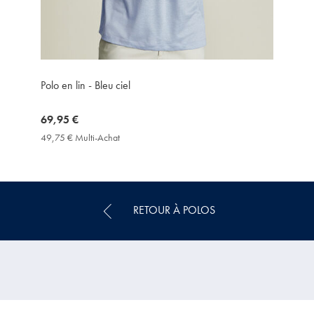
Polo en lin - Bleu ciel
now
69,95 €
69,95
49,75 € Multi-Achat
49,75
€
€
Multi-
Achat
Price
RETOUR À POLOS