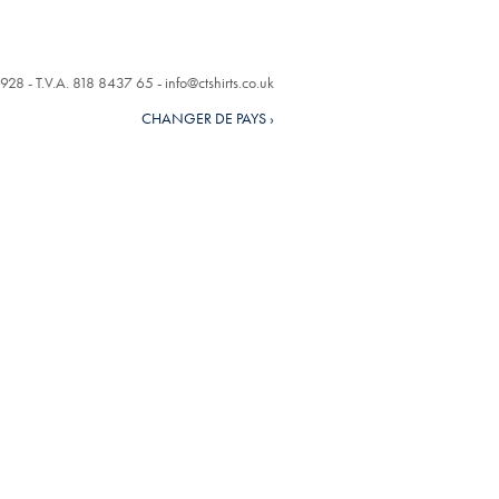
928 - T.V.A. 818 8437 65 -
info@ctshirts.co.uk
CHANGER DE PAYS ›