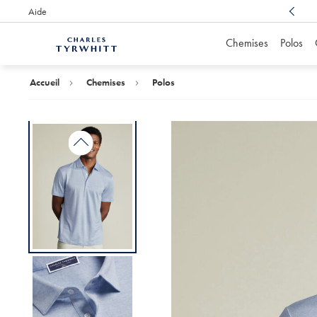
Aide
Un service client récompensé
, toujours à votre écoute
Chemises
Polos
Accueil
Charles
Tyrwhitt
Accueil
Chemises
Polos