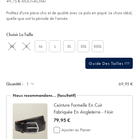
49,75 € MULTI-ACHAT
€
piqu%C3%A9-
l’article
out
-
of
-
Profitez d'une pièce chic et de qualité avec ce polo en piqué. Le choix idéal,
gris-
5
quelle que soit la période de l'année.
clair/JEP0455LGY.html?
stars
sourceCode=frdefault
Product
Variations
Add
to
Actions
Choisir La Taille
cart
options
XS
S
M
L
XL
XXL
XXXL
Guide Des Tailles
Ajouter
un
écrin
Quantité :
69,95 €
de
présentation:
Nous recommandons… (facultatif)
 en
Ceinture Formelle En Cuir
Fabriquée En Angleterre - Noir
now
79,95 €
79,95
Ajouter au Panier
€