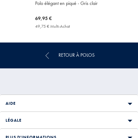
Polo élégant en piqué - Gris clair
now
69,95 €
69,95
49,75 € Multi-Achat
49,75
€
€
Multi-
Achat
Price
RETOUR À POLOS
AIDE
LÉGALE
PLUS D'INFORMATIONS