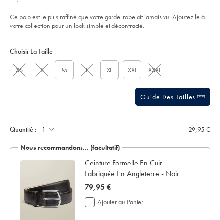
5
-
stars
-
Ce polo est le plus raffiné que votre garde-robe ait jamais vu. Ajoutez-le à
bleu-
sarcelle/JEP0457TEL.html?
votre collection pour un look simple et décontracté.
sourceCode=frdefault
Product
Variations
Add
to
Actions
Choisir La Taille
cart
options
XS
S
M
L
XL
XXL
XXXL
Guide Des Tailles
Ajouter
un
écrin
Quantité :
29,95 €
de
présentation:
Nous recommandons… (facultatif)
 en
Ceinture Formelle En Cuir
Fabriquée En Angleterre - Noir
now
79,95 €
79,95
Ajouter au Panier
€