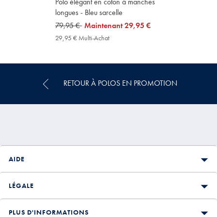
Polo élégant en coton à manches
longues - Bleu sarcelle
was
79,95 €
now
Maintenant
29,95 €
79,95
29,95
29,95 € Multi-Achat
29,95
€
€
€
Multi-
Achat
Price
RETOUR À POLOS EN PROMOTION
AIDE
LÉGALE
PLUS D'INFORMATIONS