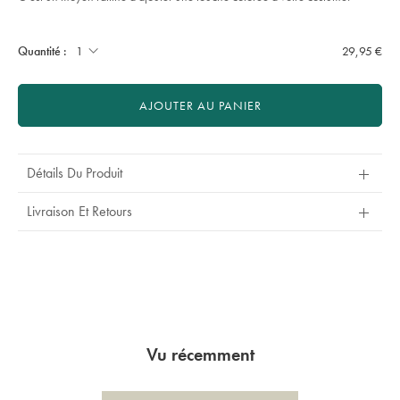
soie-
-
Product
Add
-
to
bordeaux/TIP0325MRN.html?
Actions
cart
Quantité :
29,95 €
sourceCode=frdefault
options
AJOUTER AU PANIER
Détails Du Produit
Livraison Et Retours
Vu récemment