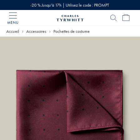
-20 % Jusqu'à 17h | Utilisez le code : PROMPT
MENU
Accueil
Charles
Accueil
Accessoires
Pochettes de costume
Tyrwhitt