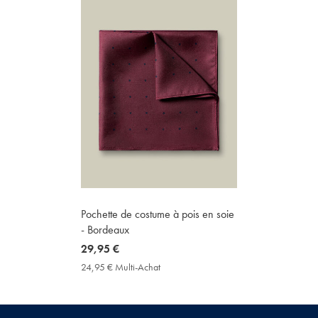
Pochette de costume à pois en soie
- Bordeaux
now
29,95 €
29,95
24,95 € Multi-Achat
24,95
€
€
Multi-
Achat