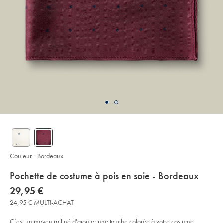
Couleur :
Bordeaux
details
Pochette de costume à pois en soie - Bordeaux
about
Details
https://www.charlestyrwhitt.com/fr/pochette-
now
29,95 €
de-
product:
29,95
costume-
24,95 € MULTI-ACHAT
€
%C3%A0-
pois-
en-
C’est un moyen raffiné d'ajouter une touche colorée à votre costume.