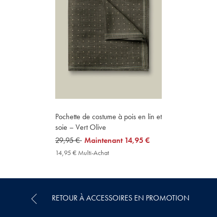
Pochette de costume à pois en lin et
soie – Vert Olive
was
29,95 €
now
Maintenant
14,95 €
29,95
14,95
14,95 € Multi-Achat
14,95
€
€
€
Multi-
Achat
Price
RETOUR À ACCESSOIRES EN PROMOTION