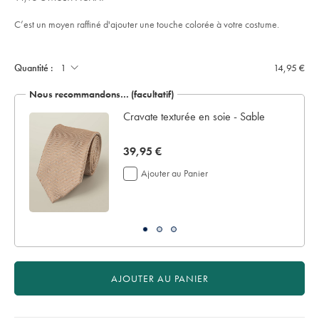
5
et-
stars
soie-
C’est un moyen raffiné d'ajouter une touche colorée à votre costume.
%E2%80%93-
vert-
olive/TIP0329OLV.html?
Product
Add
sourceCode=frdefault
to
Actions
cart
Quantité :
14,95 €
options
Nous recommandons… (facultatif)
Cravate texturée en soie - Sable
now
39,95 €
39,95
Ajouter au Panier
€
AJOUTER AU PANIER