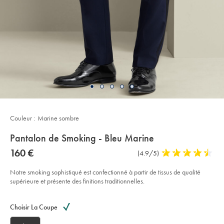
Couleur :
Marine sombre
details
Pantalon de Smoking - Bleu Marine
about
Details
https://www.charlestyrwhitt.com/fr/pantalon-
now
160 €
Commentaires
(4.9/5)
4,9
de-
product:
160
sur
stars
smoking-
€
-
l’article
out
Notre smoking sophistiqué est confectionné à partir de tissus de qualité
-
of
supérieure et présente des finitions traditionnelles.
bleu-
marine/SUD0044DNY.html?
5
sourceCode=frdefault
Product
Variations
Add
stars
to
Actions
Choisir La Coupe
cart
options