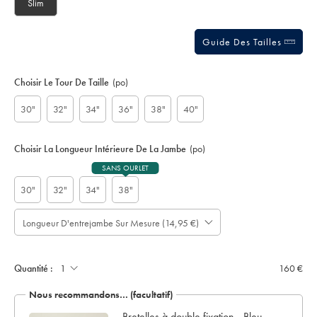
Slim
Guide Des Tailles
Choisir Le Tour De Taille
(po)
30"
32"
34"
36"
38"
40"
Choisir La Longueur Intérieure De La Jambe
(po)
SANS OURLET
30"
32"
34"
38"
Longueur D'entrejambe Sur Mesure (14,95 €)
À
Prévoir
noter
jusqu'à
cm
:
-
4
only:
Quantité :
160 €
jours
ouvrables
Nous recommandons… (facultatif)
supplémentaires
pour
Bretelles à double fixation - Bleu