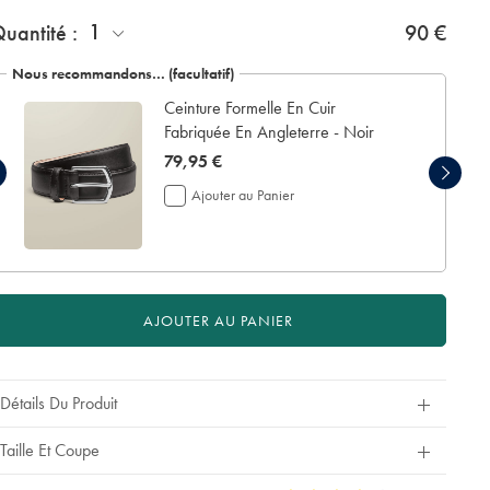
cm
4
1
uantité :
jours
90 €
ouvrables
nly:
supplémentaires
Nous recommandons… (facultatif)
pour
Ceinture Formelle En Cuir
la
livraison
Fabriquée En Angleterre - Noir
Si
now
79,95 €
vous
79,95
personnalisez
Ajouter au Panier
€
votre
vêtement,
vous
ne
pouvez
le
AJOUTER AU PANIER
retourner
ni
pour
remboursement
Détails Du Produit
ni
pour
échange.
Taille Et Coupe