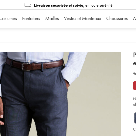
Livraison sécurisée et suivie
, en toute sérénité
Costumes
Pantalons
Mailles
Vestes et Manteaux
Chaussures
A
d
e
D
ht
w
1
de
co
1
ul
pe
€
en
tis
pe
N
de
a
re
-
-
bl
ac
so
C