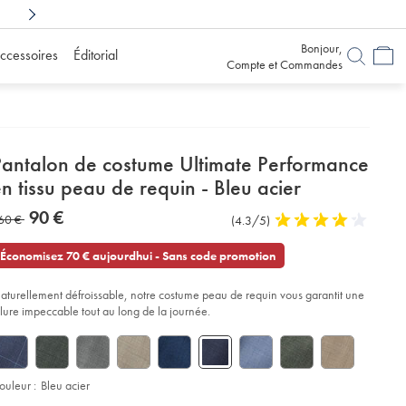
Achetez en toute confiance
avec 6 mois pour chang
Bonjour,
ccessoires
Éditorial
Compte et Commandes
etails
Pantalon de costume Ultimate Performance
about
n tissu peau de requin - Bleu acier
product:
etails
tps://www.charlestyrwhitt.com/fr/pantalon-
now
90 €
as
60 €
Commentaires
(4.3/5)
4,3
-
90
stume-
sur
stars
60
€
timate-
l’article
out
Économisez 70 € aujourdhui - Sans code promotion
rformance-
of
-
su-
5
au-
aturellement défroissable, notre costume peau de requin vous garantit une
stars
-
llure impeccable tout au long de la journée.
quin-
eu-
ier/SUT0322STL.html?
urceCode=frdefault
ouleur :
Bleu acier