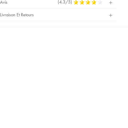
(4.3/5)
4,3
Avis
Stars
Out
Livraison Et Retours
Of
5
Stars