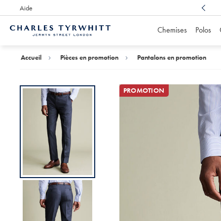
Aide
Un service client récompensé
, toujours à votre écoute
Chemises
Polos
Accueil
Charles
Tyrwhitt
Accueil
Pièces en promotion
Pantalons en promotion
PROMOTION