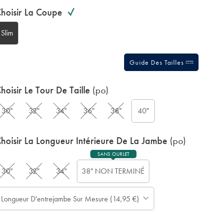
roduct
ariations
d
hoisir La Coupe
ctions
t
tions
Slim
Guide Des Tailles
hoisir Le Tour De Taille
(po)
30"
32"
34"
36"
38"
40"
hoisir La Longueur Intérieure De La Jambe
(po)
SANS OURLET
30"
32"
34"
38" NON TERMINÉ
Longueur D'entrejambe Sur Mesure (14,95 €)
Prévoir
er
jusqu'à