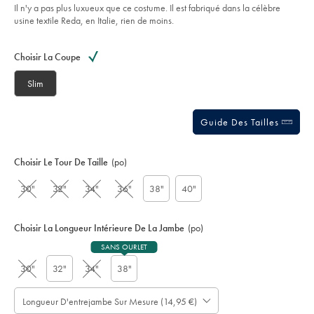
5
pied-
Il n'y a pas plus luxueux que ce costume. Il est fabriqué dans la célèbre
stars
de-
usine textile Reda, en Italie, rien de moins.
poule-
-
Product
Variations
Add
-
to
vert-
Actions
Choisir La Coupe
cart
for%C3%AAt/SUL0401FRG.html?
options
sourceCode=frdefault
Slim
Guide Des Tailles
Choisir Le Tour De Taille
(po)
30"
32"
34"
36"
38"
40"
Choisir La Longueur Intérieure De La Jambe
(po)
SANS OURLET
30"
32"
34"
38"
Longueur D'entrejambe Sur Mesure (14,95 €)
À
Prévoir