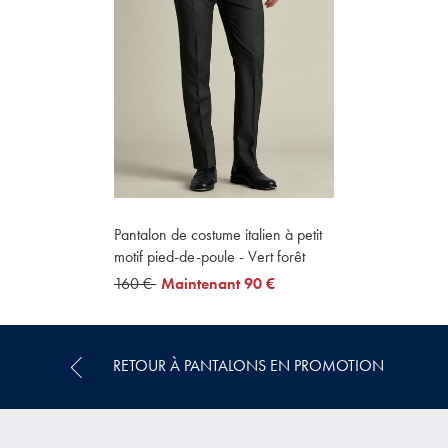
Pantalon de costume italien à petit
motif pied-de-poule - Vert forêt
was
160 €
now
Maintenant
90 €
160
90
€
€
RETOUR À PANTALONS EN PROMOTION