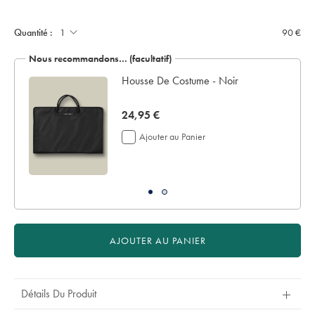
noter
jusqu'à
cm
:
-
4
only:
Quantité :
90 €
jours
ouvrables
Nous recommandons… (facultatif)
supplémentaires
pour
ir
Housse De Costume - Noir
la
livraison
now
24,95 €
Si
vous
24,95
Ajouter au Panier
personnalisez
€
votre
vêtement,
vous
ne
pouvez
le
retourner
AJOUTER AU PANIER
ni
pour
remboursement
ni
Détails Du Produit
pour
échange.