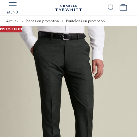
MENU
Accueil
Charles
Accueil
Pièces en promotion
Pantalons en promotion
Tyrwhitt
PROMOTION