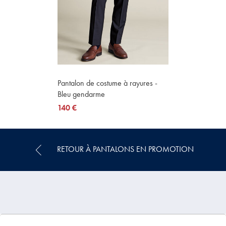
Pantalon de costume à rayures -
Bleu gendarme
now
140 €
140
€
RETOUR À PANTALONS EN PROMOTION