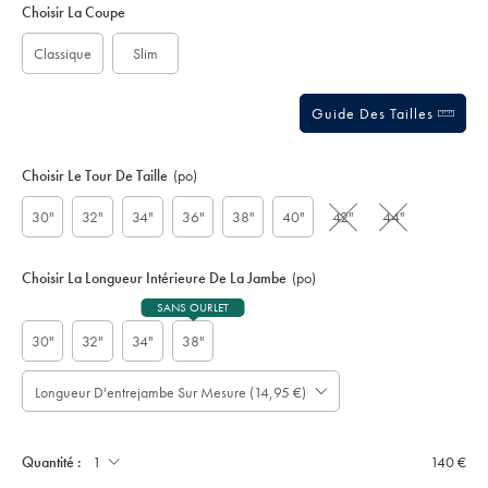
to
Actions
Choisir La Coupe
sourceCode=frdefault
cart
options
Classique
Slim
Guide Des Tailles
Choisir Le Tour De Taille
(po)
30"
32"
34"
36"
38"
40"
42"
44"
Choisir La Longueur Intérieure De La Jambe
(po)
SANS OURLET
30"
32"
34"
38"
Longueur D'entrejambe Sur Mesure (14,95 €)
À
Prévoir
noter
jusqu'à
cm
:
-
4
only:
Quantité :
140 €
jours
ouvrables