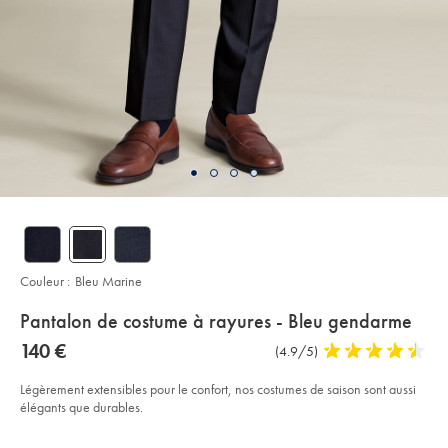
Couleur :
Bleu Marine
details
Pantalon de costume à rayures - Bleu gendarme
about
Details
https://www.charlestyrwhitt.com/fr/pantalon-
now
140 €
Commentaires
(4.9/5)
4,9
de-
product:
140
sur
stars
costume-
€
%C3%A0-
l’article
out
Légèrement extensibles pour le confort, nos costumes de saison sont aussi
rayures-
of
élégants que durables.
-
-
5
bleu-
Product
Variations
Add
stars
gendarme/SUB0618FRN.html?