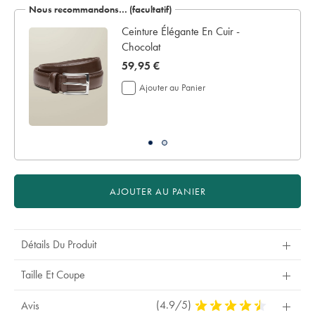
Nous recommandons… (facultatif)
supplémentaires
pour
Ceinture Élégante En Cuir -
la
Chocolat
livraison
now
59,95 €
Si
vous
59,95
Ajouter au Panier
personnalisez
€
votre
vêtement,
vous
ne
pouvez
le
retourner
AJOUTER AU PANIER
ni
pour
remboursement
ni
Détails Du Produit
pour
échange.
Taille Et Coupe
(4.9/5)
4,9
Avis