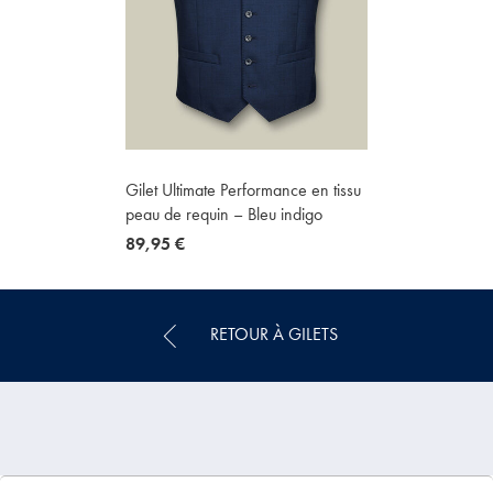
Gilet Ultimate Performance en tissu
peau de requin – Bleu indigo
now
89,95 €
89,95
€
RETOUR À GILETS