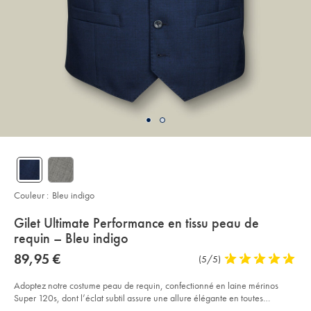
Couleur :
Bleu indigo
details
Gilet Ultimate Performance en tissu peau de
about
requin – Bleu indigo
product:
Details
https://www.charlestyrwhitt.com/fr/gilet-
now
89,95 €
Commentaires
(5/5)
5
ultimate-
89,95
sur
stars
performance-
€
en-
l’article
out
Adoptez notre costume peau de requin, confectionné en laine mérinos
tissu-
of
Super 120s, dont l’éclat subtil assure une allure élégante en toutes
peau-
de-
5
circonstances.