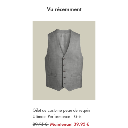
Vu récemment
Gilet de costume peau de requin
Ultimate Performance - Gris
was
89,95 €
now
Maintenant
39,95 €