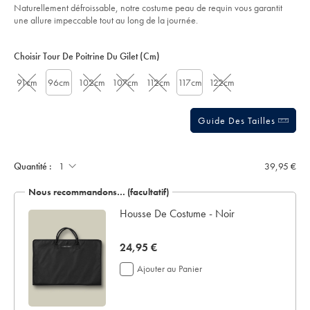
5
performance-
Naturellement défroissable, notre costume peau de requin vous garantit
stars
-
une allure impeccable tout au long de la journée.
-
gris/SUT0315GRY.html?
Product
Variations
Add
sourceCode=frdefault
to
Actions
Choisir Tour De Poitrine Du Gilet (cm)
cart
options
91cm
96cm
102cm
107cm
112cm
117cm
122cm
Guide Des Tailles
Quantité :
39,95 €
Nous recommandons… (facultatif)
Housse De Costume - Noir
now
24,95 €
24,95
Ajouter au Panier
€