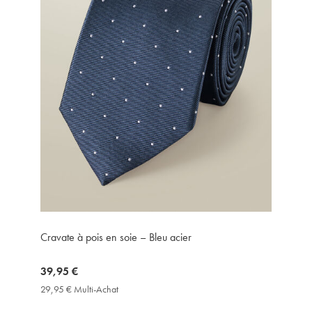
Cravate à pois en soie – Bleu acier
now
39,95 €
39,95
29,95 € Multi-Achat
29,95
€
€