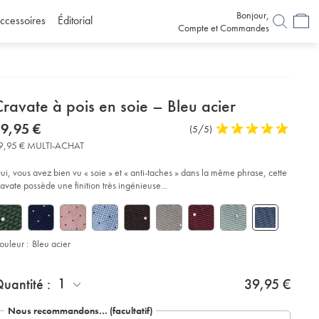
Bonjour,
ccessoires
Éditorial
Compte et Commandes
etails
ravate à pois en soie – Bleu acier
about
etails
tps://www.charlestyrwhitt.com/fr/cravate-
now
9,95 €
Commentaires
(5/5)
5
C3%A0-
product:
39,95
sur
stars
is-
9,95 € MULTI-ACHAT
€
-
l’article
out
ie-
of
E2%80%93-
ui, vous avez bien vu « soie » et « anti-taches » dans la même phrase, cette
eu-
5
ravate possède une finition très ingénieuse...
ier/TIC2113STL.html?
stars
urceCode=frdefault
ouleur :
Bleu acier
roduct
d
ctions
1
uantité :
39,95 €
t
tions
Nous recommandons… (facultatif)