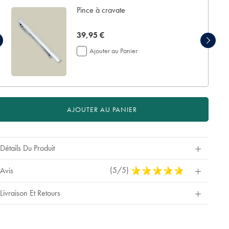
Pince à cravate
now
39,95 €
39,95
Ajouter au Panier
€
AJOUTER AU PANIER
Détails Du Produit
(5/5)
5
Avis
Stars
Out
Livraison Et Retours
Of
5
Stars