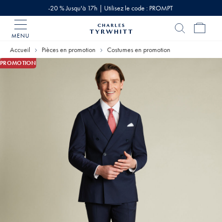
-20 % Jusqu'à 17h | Utilisez le code : PROMPT
MENU
Accueil
Charles
Accueil
Pièces en promotion
Costumes en promotion
Tyrwhitt
PROMOTION