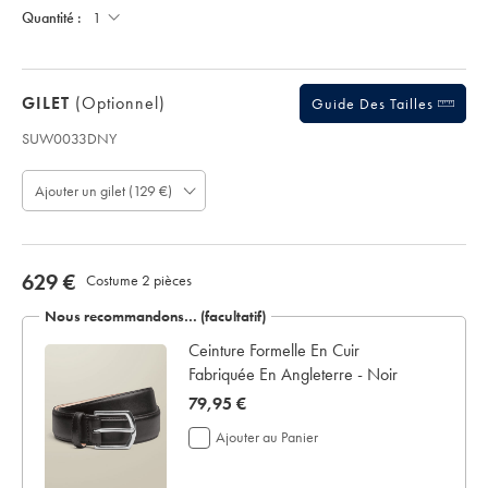
supplémentaires
190
Unite;
Quantité :
pour
€
la
livraison
Si
GILET
(optionnel)
Guide Des Tailles
vous
personnalisez
SUW0033DNY
votre
Code
vêtement,
produit
vous
Ajouter un gilet (129 €)
:
ne
S
pouvez
U
le
W
retourner
0
now
629 €
Costume 2 pièces
ni
0
pour
629
3
Nous recommandons… (facultatif)
remboursement
€
3
ni
 -
Ceinture Formelle En Cuir
D
pour
Fabriquée En Angleterre - Noir
N
échange.
Y
now
79,95 €
79,95
Ajouter au Panier
€