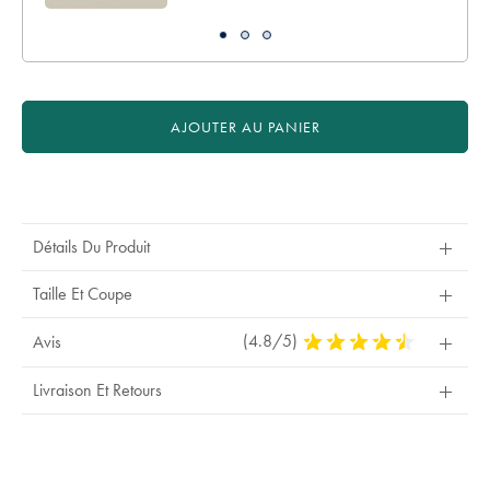
AJOUTER AU PANIER
Product
Actions
Détails Du Produit
Taille Et Coupe
(4.8/5)
4,8
Avis
Stars
Out
Livraison Et Retours
Of
5
Stars