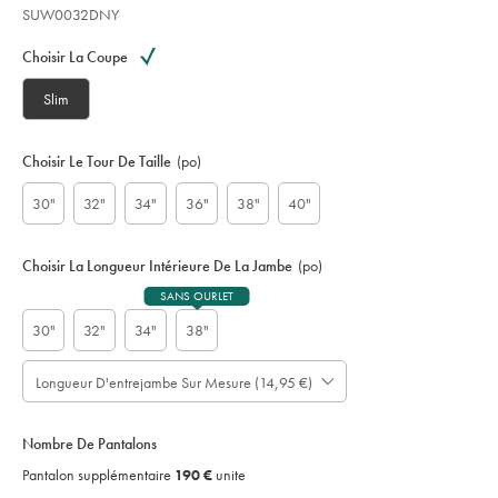
SUW0032DNY
Variations
Code
produit
Choisir La Coupe
:
S
Slim
U
W
0
Choisir Le Tour De Taille
(po)
0
3
30"
32"
34"
36"
38"
40"
2
D
N
Choisir La Longueur Intérieure De La Jambe
(po)
Y
SANS OURLET
30"
32"
34"
38"
Longueur D'entrejambe Sur Mesure (14,95 €)
À
Prévoir
noter
jusqu'à
cm
:
-
4
Nombre De Pantalons
;
only:
jours
Pantalon
Pantalon supplémentaire
190 €
unite
ouvrables
Supplémentaire