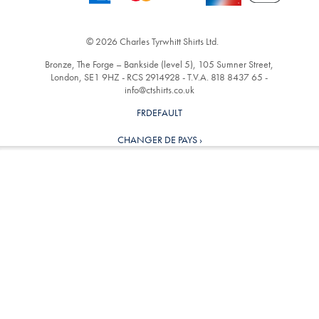
© 2026 Charles Tyrwhitt Shirts Ltd.
Bronze, The Forge – Bankside (level 5), 105 Sumner Street,
London, SE1 9HZ - RCS 2914928 - T.V.A. 818 8437 65 -
info@ctshirts.co.uk
FRDEFAULT
CHANGER DE PAYS ›