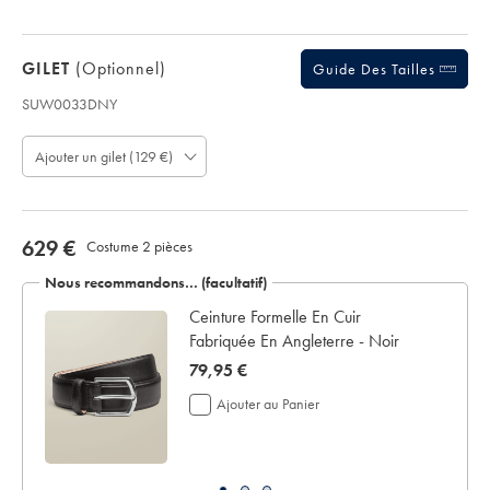
la
livraison
Si
GILET
(optionnel)
Guide Des Tailles
vous
personnalisez
SUW0033DNY
votre
Code
vêtement,
produit
vous
Ajouter un gilet (129 €)
:
ne
S
pouvez
U
le
W
retourner
0
now
629 €
Costume 2 pièces
ni
0
pour
629
3
Nous recommandons… (facultatif)
remboursement
€
3
ni
 -
Ceinture Formelle En Cuir
D
pour
Fabriquée En Angleterre - Noir
N
échange.
Y
now
79,95 €
79,95
Ajouter au Panier
€