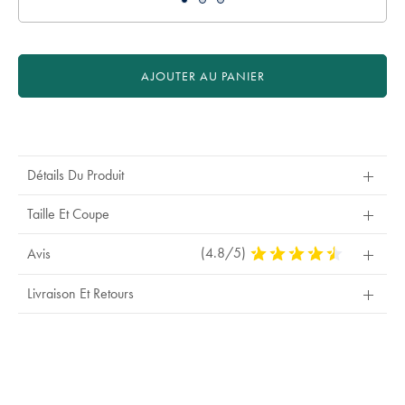
AJOUTER AU PANIER
Product
Actions
Détails Du Produit
Taille Et Coupe
(4.8/5)
4,8
Avis
Stars
Out
Livraison Et Retours
Of
5
Stars