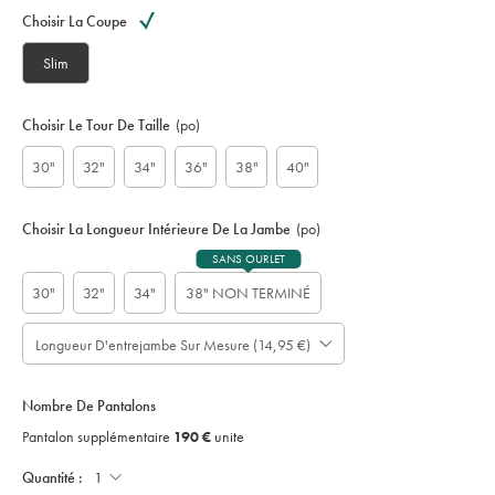
Variations
produit
Choisir La Coupe
:
S
Slim
U
W
0
Choisir Le Tour De Taille
(po)
0
3
30"
32"
34"
36"
38"
40"
2
D
N
Choisir La Longueur Intérieure De La Jambe
(po)
Y
SANS OURLET
30"
32"
34"
38" NON TERMINÉ
Longueur D'entrejambe Sur Mesure (14,95 €)
À
Prévoir
noter
jusqu'à
cm
:
-
4
Nombre De Pantalons
;
only:
jours
Pantalon
Pantalon supplémentaire
190 €
unite
ouvrables
Supplémentaire
supplémentaires
190
Unite;
Quantité :
pour
€