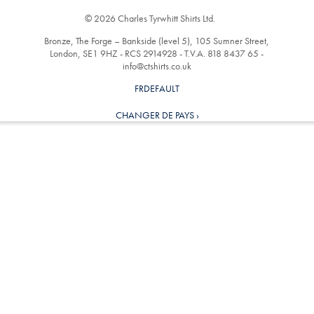
© 2026 Charles Tyrwhitt Shirts Ltd.
Bronze, The Forge – Bankside (level 5), 105 Sumner Street,
London, SE1 9HZ - RCS 2914928 - T.V.A. 818 8437 65 -
info@ctshirts.co.uk
FRDEFAULT
CHANGER DE PAYS ›