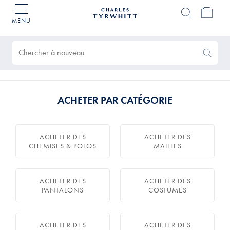
MENU
Accueil
Charles
Produits
Tyrwhitt
trouvés
0
Search
Search
Again
ACHETER PAR CATÉGORIE
ACHETER DES
ACHETER DES
CHEMISES & POLOS
MAILLES
ACHETER DES
ACHETER DES
PANTALONS
COSTUMES
ACHETER DES
ACHETER DES