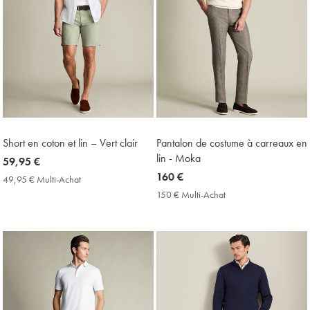
Short en coton et lin – Vert clair
Pantalon de costume à carreaux en
lin - Moka
now
59,95 €
59,95
now
160 €
49,95 € Multi-Achat
49,95
€
160
€
150 € Multi-Achat
150
Multi-
€
€
Achat
Multi-
Price
Achat
Price