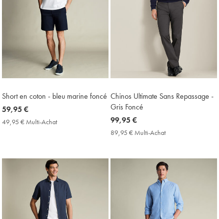
Short en coton - bleu marine foncé
Chinos Ultimate Sans Repassage -
Gris Foncé
now
59,95 €
59,95
now
99,95 €
49,95 € Multi-Achat
49,95
€
99,95
€
89,95 € Multi-Achat
89,95
Multi-
€
€
Achat
Multi-
Price
Achat
Price