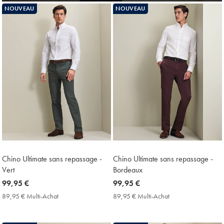
NOUVEAU
NOUVEAU
Chino Ultimate sans repassage -
Chino Ultimate sans repassage -
Vert
Bordeaux
now
99,95 €
now
99,95 €
99,95
99,95
89,95 € Multi-Achat
89,95
89,95 € Multi-Achat
89,95
€
€
€
€
Multi-
Multi-
Achat
Achat