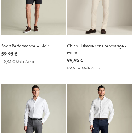
Short Performance – Noir
Chino Ultimate sans repassage -
ivoire
now
59,95 €
59,95
now
99,95 €
49,95 € Multi-Achat
49,95
€
99,95
€
89,95 € Multi-Achat
89,95
Multi-
€
€
Achat
Multi-
Price
Achat
Price