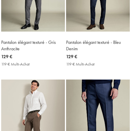
Pantalon élégant texturé - Gris
Pantalon élégant texturé - Bleu
Anthracite
Denim
now
129 €
now
129 €
129
129
119 € Multi-Achat
119
119 € Multi-Achat
119
€
€
€
€
Multi-
Multi-
Achat
Achat
Price
Price