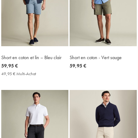
Short en coton et lin – Bleu clair
Short en coton - Vert sauge
now
59,95 €
now
59,95 €
59,95
59,95
49,95 € Multi-Achat
49,95
€
€
€
Multi-
Achat
Price