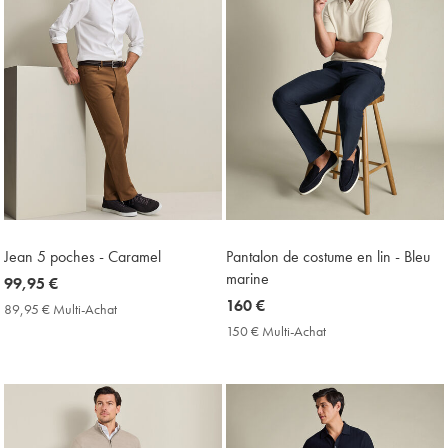
Jean 5 poches - Caramel
Pantalon de costume en lin - Bleu
marine
now
99,95 €
99,95
now
160 €
89,95 € Multi-Achat
89,95
€
160
€
150 € Multi-Achat
150
Multi-
€
€
Achat
Multi-
Price
Achat
Price