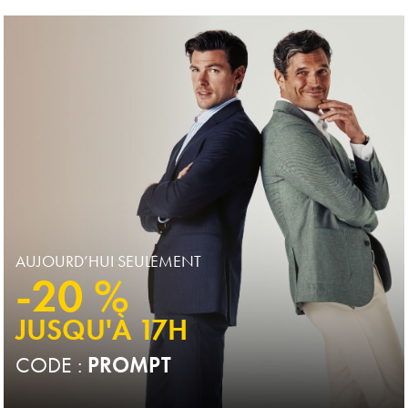
Multi-
Multi-
Achat
Achat
Price
Price
AUJOURD’HUI SEULEMENT
-20 %
JUSQU'À 17H
CODE :
PROMPT