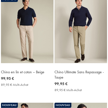
Price
Chino en lin et coton – Beige
Chino Ultimate Sans Repassage -
Taupe
now
99,95 €
99,95
now
99,95 €
89,95 € Multi-Achat
89,95
€
99,95
€
89,95 € Multi-Achat
89,95
Multi-
€
€
Achat
Multi-
Price
Achat
NOUVEAU
NOUVEAU
Price