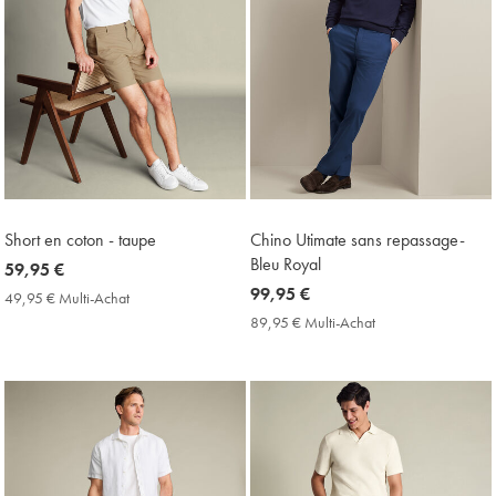
Short en coton - taupe
Chino Utimate sans repassage-
Bleu Royal
now
59,95 €
59,95
now
99,95 €
49,95 € Multi-Achat
49,95
€
99,95
€
89,95 € Multi-Achat
89,95
Multi-
€
€
Achat
Multi-
Price
Achat
Price