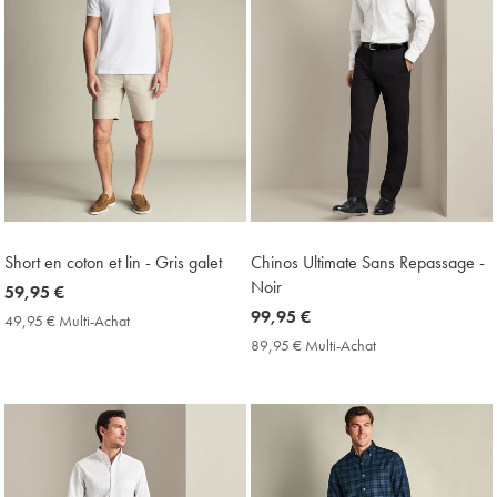
Short en coton et lin - Gris galet
Chinos Ultimate Sans Repassage -
Noir
now
59,95 €
59,95
now
99,95 €
49,95 € Multi-Achat
49,95
€
99,95
€
89,95 € Multi-Achat
89,95
Multi-
€
€
Achat
Multi-
Price
Achat
Price