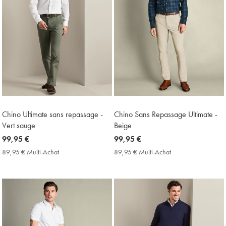
Chino Ultimate sans repassage -
Chino Sans Repassage Ultimate -
Vert sauge
Beige
now
99,95 €
now
99,95 €
99,95
99,95
89,95 € Multi-Achat
89,95
89,95 € Multi-Achat
89,95
€
€
€
€
Multi-
Multi-
Achat
Achat
Price
Price