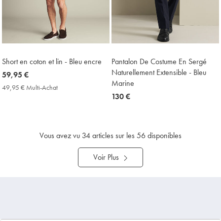
Short en coton et lin - Bleu encre
Pantalon De Costume En Sergé
Naturellement Extensible - Bleu
now
59,95 €
Marine
59,95
49,95 € Multi-Achat
49,95
€
now
130 €
€
Multi-
130
Achat
€
Price
Vous avez vu
34
articles sur les 56 disponibles
Voir Plus