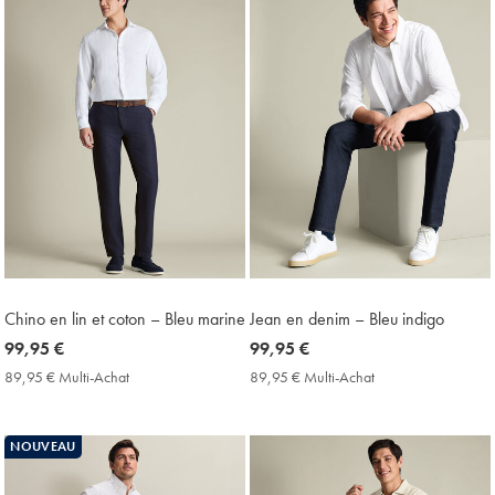
Chino en lin et coton – Bleu marine
Jean en denim – Bleu indigo
now
99,95 €
now
99,95 €
99,95
99,95
89,95 € Multi-Achat
89,95
89,95 € Multi-Achat
89,95
€
€
€
€
Multi-
Multi-
Achat
Achat
NOUVEAU
Price
Price