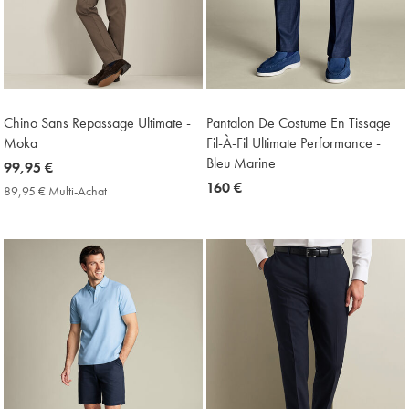
Chino Sans Repassage Ultimate -
Pantalon De Costume En Tissage
Moka
Fil-À-Fil Ultimate Performance -
Bleu Marine
now
99,95 €
99,95
now
160 €
89,95 € Multi-Achat
89,95
€
160
€
Multi-
€
Achat
Price