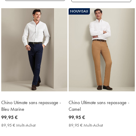
Produits
NOUVEAU
trouvés
18
Chino Utimate sans repassage -
Chino Ultimate sans repassage -
Bleu Marine
Camel
now
99,95 €
now
99,95 €
99,95
99,95
89,95 € Multi-Achat
89,95
89,95 € Multi-Achat
89,95
€
€
€
€