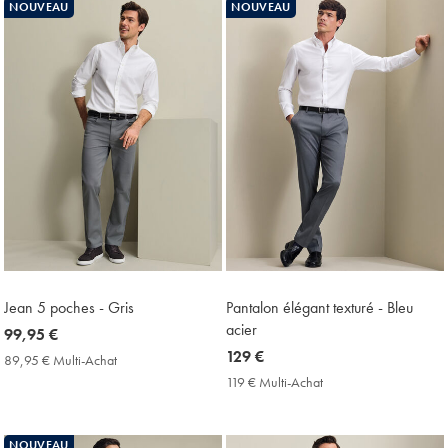
NOUVEAU
NOUVEAU
Price
Price
Jean 5 poches - Gris
Pantalon élégant texturé - Bleu
acier
now
99,95 €
99,95
now
129 €
89,95 € Multi-Achat
89,95
€
129
€
119 € Multi-Achat
119
Multi-
€
€
Achat
Multi-
Price
Achat
NOUVEAU