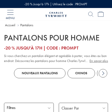
-20 % Jusqu'à 17h | Utilisez le code : PROMPT
MENU
Accueil
Charles
Tyrwhitt
Accueil
Pantalons
PANTALONS POUR HOMME
-20 % JUSQU'À 17H | CODE : PROMPT
Si vous cherchez un pantalon élégant et agréable à porter, vous êtes au bon
endroit. Découvrez les pantalons pour homme Charles Tyrwhitt, et leur
...
En savoir plus
sélection de coupes soignées et de tissus faciles à porter.
Chinos
polyvalents,
modèles en
En Velours Côtelé
classiques, pantalons idéaux pour travailler ou
NOUVEAUX PANTALONS
CHINOS
PANT
en lin décontractés, il y a de tout. Vous trouverez aussi des modèles raffinés à
5-Poches
, qui offrent un équilibre parfait entre confort au quotidien et finition
élégante.
Filtres