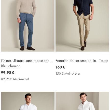
Chinos Ultimate sans repassage -
Pantalon de costume en lin - Taupe
Bleu charron
now
160 €
now
99,95 €
160
150 € Multi-Achat
150
99,95
€
€
89,95 € Multi-Achat
89,95
Multi-
€
€
Achat
Multi-
Price
Achat
Price