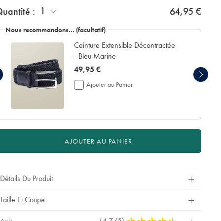
4
1
uantité :
jours
64,95 €
ouvrables
nly:
supplémentaires
Nous recommandons… (facultatif)
pour
Ceinture Extensible Décontractée
la
livraison
- Bleu Marine
Si
now
49,95 €
vous
49,95
personnalisez
Ajouter au Panier
€
votre
vêtement,
vous
ne
pouvez
le
AJOUTER AU PANIER
retourner
ni
pour
remboursement
Détails Du Produit
ni
pour
échange.
Taille Et Coupe
(4.7/5)
4,7