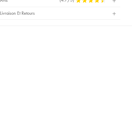
Avis
Stars
Out
Livraison Et Retours
Of
5
Stars