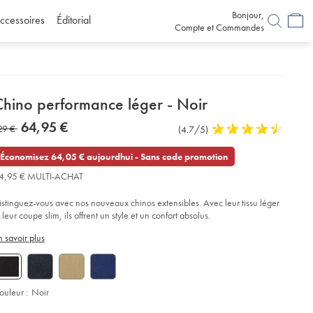
Bonjour,
ccessoires
Éditorial
Compte et Commandes
etails
Chino performance léger - Noir
about
etails
tps://www.charlestyrwhitt.com/fr/chino-
now
64,95 €
as
29 €
Commentaires
(4.7/5)
4,7
rformance-
product:
64,95
C3%A9ger-
sur
stars
29
€
l’article
out
Économisez 64,05 € aujourdhui - Sans code promotion
of
ir/TRC0285BLK.html?
4,95 € MULTI-ACHAT
urceCode=frdefault
5
stars
istinguez-vous avec nos nouveaux chinos extensibles. Avec leur tissu léger
 leur coupe slim, ils offrent un style et un confort absolus.
n savoir plus
ouleur :
Noir
roduct
ariations
d