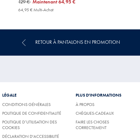
was
129 €
now
Maintenant
64,95 €
129
64,95
64,95 € Multi-Achat
64,95
€
€
€
Multi-
Achat
Price
RETOUR À PANTALONS EN PROMOTION
LÉGALE
PLUS D'INFORMATIONS
CONDITIONS GÉNÉRALES
À PROPOS
POLITIQUE DE CONFIDENTIALITÉ
CHÈQUES-CADEAUX
POLITIQUE D’UTILISATION DES
FAIRE LES CHOSES
COOKIES
CORRECTEMENT
DÉCLARATION D'ACCESSIBILITÉ