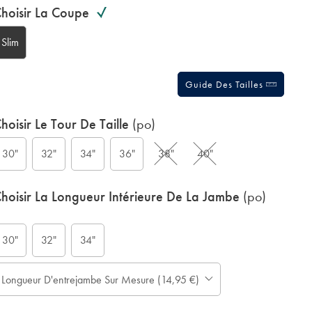
hoisir La Coupe
ctions
t
tions
Slim
Guide Des Tailles
hoisir Le Tour De Taille
(po)
30"
32"
34"
36"
38"
40"
hoisir La Longueur Intérieure De La Jambe
(po)
30"
32"
34"
Longueur D'entrejambe Sur Mesure (14,95 €)
Prévoir
er
jusqu'à
cm