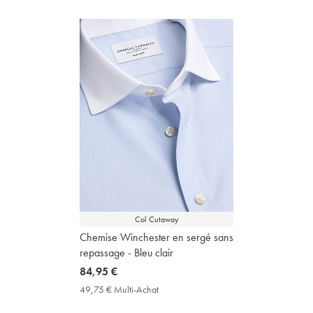
Col Cutaway
Chemise Winchester en sergé sans
repassage - Bleu clair
now
84,95 €
84,95
49,75 € Multi-Achat
49,75
€
€