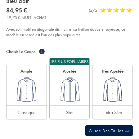
about
Bleu clair
product:
Details
https://www.charlestyrwhitt.com/fr/chemise-
now
84,95 €
Commentaires
(5/5)
5
winchester-
84,95
sur
stars
en-
49,75 € MULTI-ACHAT
€
serg%C3%A9-
l’article
out
sans-
of
repassage-
Avec son motif en diagonale distinctif et sa finition douce et soyeuse, ce
-
5
modèle en sergé est l'un des plus populaires.
-
stars
bleu-
Product
Variations
Add
clair/FON2696LBU.html?
to
sourceCode=frdefault
Actions
Choisir La Coupe
i
cart
options
LES PLUS POPULAIRES
Ample
Ajustée
Très Ajustée
Classique
Slim
Extra Slim
Guide Des Tailles