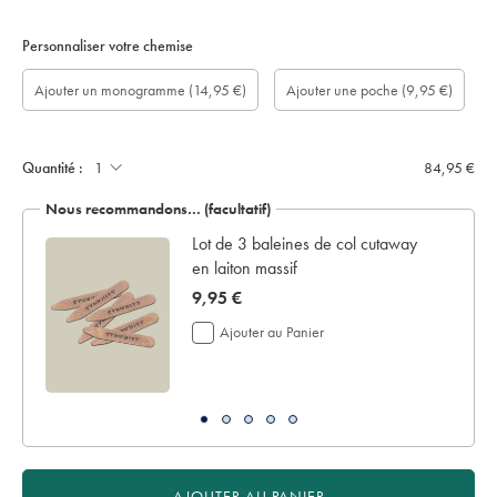
Personnaliser votre chemise
longueur
Ajouter
Monogram
Monogram
Monogram
Monogram
Ajouter
Ajouter un monogramme
(14,95 €)
Ajouter une poche
(9,95 €)
de
un
option:
Colour:
Font:
Location:
une
manche
écrin
poche:
sur
de
mesure
présentation:
(cm):
Quantité :
84,95 €
Nous recommandons… (facultatif)
 en
Lot de 3 baleines de col cutaway
en laiton massif
now
9,95 €
9,95
Ajouter au Panier
€
AJOUTER AU PANIER