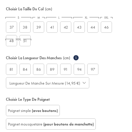
Choisir La Taille Du Col
(cm)
S
M
L
XL
XXL
37
38
39
41
42
43
44
46
XXXL
48
51
Choisir La Longueur Des Manches
(cm)
i
81
84
86
89
91
94
97
Longueur De Manche Sur Mesure (14,95 €)
Choisir Le Type De Poignet
Poignet simple
(avec boutons)
Poignet mousquetaire
(pour boutons de manchette)