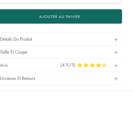
AJOUTER AU PANIER
Détails Du Produit
Taille Et Coupe
(4.9/5)
4,9
Avis
Stars
Out
Livraison Et Retours
Of
5
Stars