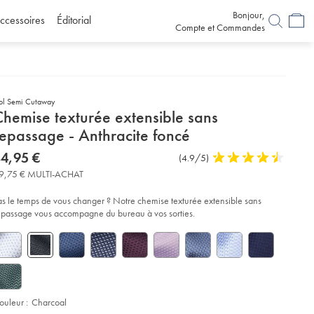
Bonjour,
ccessoires
Éditorial
Compte et Commandes
ol Semi Cutaway
etails
Chemise texturée extensible sans
about
repassage - Anthracite foncé
product:
etails
tps://www.charlestyrwhitt.com/fr/chemise-
now
4,95 €
Commentaires
(4.9/5)
4,9
xtur%C3%A9e-
84,95
sur
stars
tensible-
9,75 € MULTI-ACHAT
€
ns-
l’article
out
passage-
of
as le temps de vous changer ? Notre chemise texturée extensible sans
5
epassage vous accompagne du bureau à vos sorties.
thracite-
stars
nc%C3%A9/SCS0081CHA.html?
urceCode=frdefault
ouleur :
Charcoal