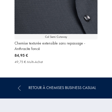
Col Semi Cutaway
Chemise texturée extensible sans repassage -
Anthracite foncé
now
84,95 €
84,95
49,75 € Multi-Achat
49,75
€
€
Multi-
Achat
Price
RETOUR À CHEMISES BUSINESS CASUAL