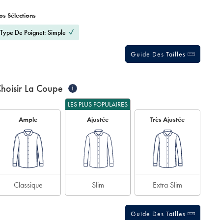
roduct
ariations
d
ctions
os Sélections
t
tions
Type De Poignet: Simple
Guide Des Tailles
hoisir La Coupe
i
LES PLUS POPULAIRES
Ample
Ajustée
Très Ajustée
Classique
Slim
Extra Slim
Guide Des Tailles