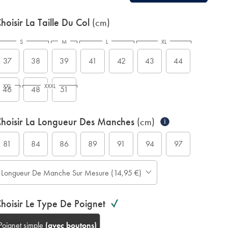
hoisir La Taille Du Col
(cm)
S
M
L
XL
37
38
39
41
42
43
44
XXL
XXXL
46
48
51
hoisir La Longueur Des Manches
(cm)
i
81
84
86
89
91
94
97
Longueur De Manche Sur Mesure (14,95 €)
hoisir Le Type De Poignet
Poignet simple
(avec boutons)