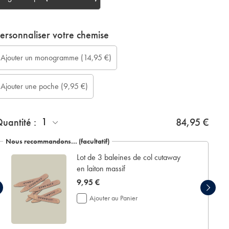
ersonnaliser votre chemise
ongueur
jouter
onogram
onogram
onogram
onogram
jouter
Ajouter un monogramme
(14,95 €)
e
n
ption:
olour:
ont:
ocation:
ne
anche
crin
oche:
Ajouter une poche
(9,95 €)
ur
e
esure
résentation:
cm):
1
uantité :
84,95 €
Nous recommandons… (facultatif)
Lot de 3 baleines de col cutaway
en laiton massif
now
9,95 €
9,95
Ajouter au Panier
€