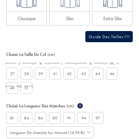
Classique
Slim
Extra Slim
Guide Des Tailles
Choisir La Taille Du Col
(cm)
S
M
L
XL
XXL
37
38
39
41
42
43
44
46
XXXL
48
51
Choisir La Longueur Des Manches
(cm)
i
81
84
86
89
91
94
97
Longueur De Manche Sur Mesure (14,95 €)