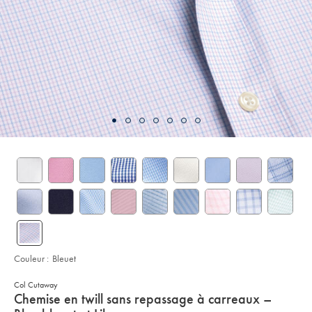
Couleur :
Bleuet
Col Cutaway
details
Chemise en twill sans repassage à carreaux –