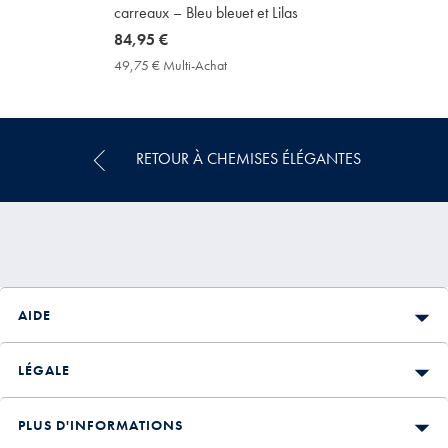
carreaux – Bleu bleuet et Lilas
now
84,95 €
84,95
49,75 € Multi-Achat
49,75
€
€
Multi-
Achat
Price
RETOUR À CHEMISES ÉLÉGANTES
AIDE
LÉGALE
PLUS D'INFORMATIONS