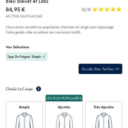
about
Bleu bleuet et Lilas
product:
Details
https://www.charlestyrwhitt.com/fr/chemise-
now
84,95 €
Commentaires
(5/5)
5
en-
84,95
sur
stars
twill-
49,75 € MULTI-ACHAT
€
sans-
l’article
out
repassage-
of
%C3%A0-
Nous avons revisité nos populaires chemises en sergé sans repassage.
carreaux-
5
Votre garde-robe va adorer ces nouveaux motifs.
%E2%80%93-
stars
bleu-
Product
Variations
Add
bleuet-
to
et-
Actions
Vos Sélections
cart
lilas/FON2723CFW.html?
options
sourceCode=frdefault
Type De Poignet: Simple
Guide Des Tailles
Choisir La Coupe
i
LES PLUS POPULAIRES
Ample
Ajustée
Très Ajustée