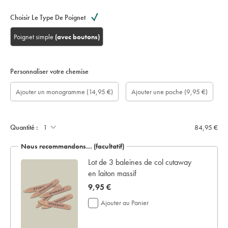
Choisir Le Type De Poignet
Poignet simple
(avec boutons)
Personnaliser votre chemise
longueur
Ajouter
Monogram
Monogram
Monogram
Monogram
Ajouter
Ajouter un monogramme
(14,95 €)
Ajouter une poche
(9,95 €)
de
un
option:
Colour:
Font:
Location:
une
manche
écrin
poche:
sur
de
mesure
présentation:
(cm):
Quantité :
84,95 €
Nous recommandons… (facultatif)
 en
Lot de 3 baleines de col cutaway
en laiton massif
now
9,95 €
9,95
Ajouter au Panier
€