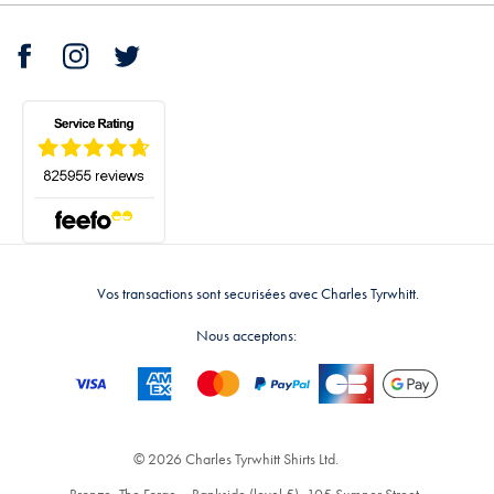
Vos transactions sont securisées avec Charles Tyrwhitt.
Nous acceptons:
© 2026 Charles Tyrwhitt Shirts Ltd.
Bronze, The Forge – Bankside (level 5), 105 Sumner Street,