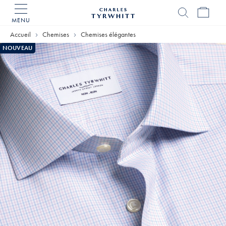
MENU
Accueil
Charles
Accueil
Chemises
Chemises élégantes
Tyrwhitt
NOUVEAU