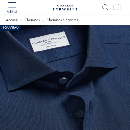
MENU
Accueil
Charles
Accueil
Chemises
Chemises élégantes
Tyrwhitt
NOUVEAU