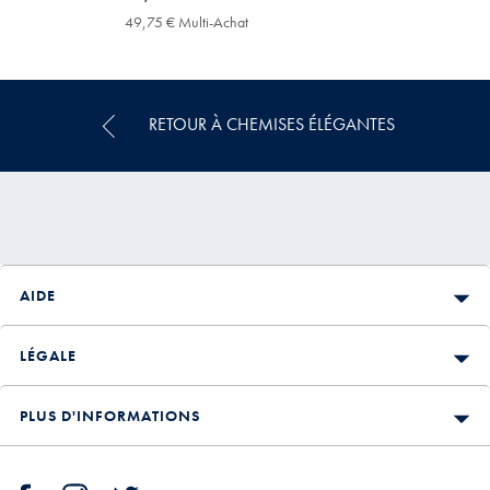
84,95
49,75 € Multi-Achat
49,75
€
€
Multi-
Achat
Price
RETOUR À CHEMISES ÉLÉGANTES
AIDE
LÉGALE
PLUS D'INFORMATIONS