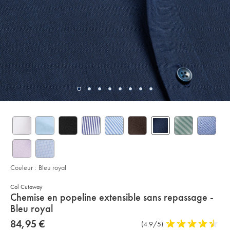
Couleur :
Bleu royal
Col Cutaway
details
Chemise en popeline extensible sans repassage -
about
Bleu royal
product:
Details
https://www.charlestyrwhitt.com/fr/chemise-
now
84,95 €
Commentaires
(4.9/5)
4,9
en-