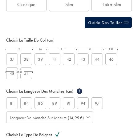
Classique
Slim
Extra Slim
Guide Des Tailles
Choisir La Taille Du Col
(cm)
S
M
L
XL
XXL
37
38
39
41
42
43
44
46
XXXL
48
51
Choisir La Longueur Des Manches
(cm)
i
81
84
86
89
91
94
97
Longueur De Manche Sur Mesure (14,95 €)
Choisir Le Type De Poignet