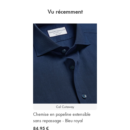
Vu récemment
Col Cutaway
Chemise en popeline extensible
sans repassage - Bleu royal
now
84,95 €