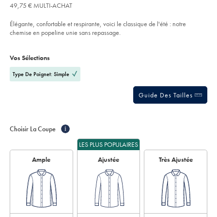
84,95
sur
stars
popeline-
49,75 € MULTI-ACHAT
€
extensible-
l’article
out
sans-
of
repassage-
Élégante, confortable et respirante, voici le classique de l'été : notre
-
5
chemise en popeline unie sans repassage.
-
stars
bleu-
Product
Variations
Add
royal/FOP0034RYL.html?
to
sourceCode=frdefault
Actions
Vos Sélections
cart
options
Type De Poignet: Simple
Guide Des Tailles
Choisir La Coupe
i
LES PLUS POPULAIRES
Ample
Ajustée
Très Ajustée