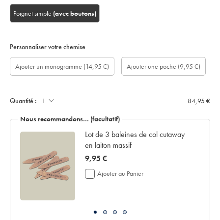
Poignet simple
(avec boutons)
Personnaliser votre chemise
longueur
Ajouter
Monogram
Monogram
Monogram
Monogram
Ajouter
Ajouter un monogramme
(14,95 €)
Ajouter une poche
(9,95 €)
de
un
option:
Colour:
Font:
Location:
une
manche
écrin
poche:
sur
de
mesure
présentation:
(cm):
Quantité :
84,95 €
Nous recommandons… (facultatif)
 en
Lot de 3 baleines de col cutaway
en laiton massif
now
9,95 €
9,95
Ajouter au Panier
€