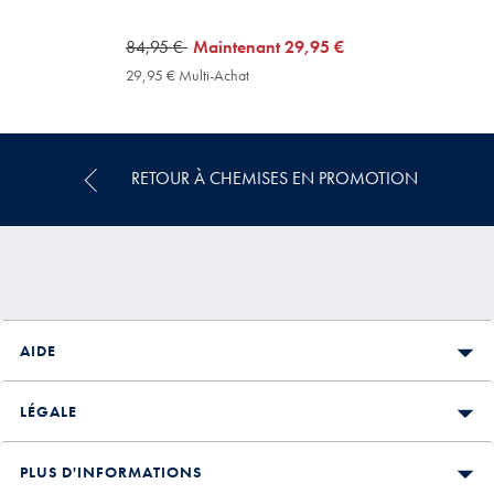
was
84,95 €
now
Maintenant
29,95 €
84,95
29,95
29,95 € Multi-Achat
29,95
€
€
€
Multi-
Achat
Price
RETOUR À CHEMISES EN PROMOTION
AIDE
LÉGALE
PLUS D'INFORMATIONS