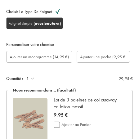
Choisir Le Type De Poignet
Poignet simple
(avec boutons)
Personnaliser votre chemise
longueur
Ajouter
Monogram
Monogram
Monogram
Monogram
Ajouter
Ajouter un monogramme
(14,95 €)
Ajouter une poche
(9,95 €)
de
un
option:
Colour:
Font:
Location:
une
manche
écrin
poche:
sur
de
mesure
présentation:
(cm):
Quantité :
29,95 €
Nous recommandons… (facultatif)
 en
Lot de 3 baleines de col cutaway
en laiton massif
now
9,95 €
9,95
Ajouter au Panier
€