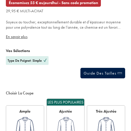
€
l’article
out
Économisez 55 € aujourdhui - Sans code promotion
carreaux-
€
of
-
29,95 € MULTI-ACHAT
-
5
rose/FOR2416PNK.html?
stars
sourceCode=frdefault
Soyeux au toucher, exceptionnellement durable et d’épaisseur moyenne
pour une polyvalence tout au long de l’année, ce chemise est un favori
instantané.
En savoir plus
Product
Variations
Add
to
Actions
Vos Sélections
cart
options
Type De Poignet: Simple
Guide Des Tailles
Choisir La Coupe
LES PLUS POPULAIRES
Ample
Ajustée
Très Ajustée