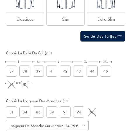
Classique
Slim
Extra Slim
Guide Des Tailles
Choisir La Taille Du Col
(cm)
S
M
L
XL
XXL
37
38
39
41
42
43
44
46
XXXL
48
51
Choisir La Longueur Des Manches
(cm)
81
84
86
89
91
94
97
Longueur De Manche Sur Mesure (14,95 €)