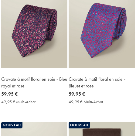
Cravate à motif floral en soie - Bleu
Cravate à motif floral en soie -
royal et rose
Bleuet et rose
now
59,95 €
now
59,95 €
59,95
59,95
49,95 € Multi-Achat
49,95
49,95 € Multi-Achat
49,95
€
€
€
€
Multi-
Multi-
Achat
Achat
Price
Price
NOUVEAU
NOUVEAU