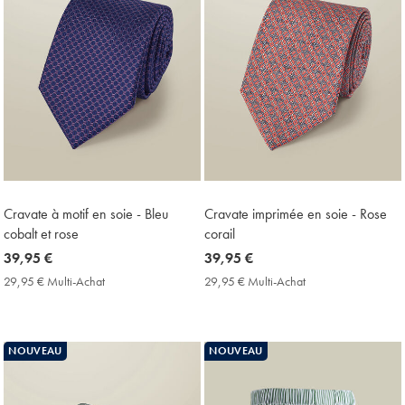
Cravate à motif en soie - Bleu
Cravate imprimée en soie - Rose
cobalt et rose
corail
now
39,95 €
now
39,95 €
39,95
39,95
29,95 € Multi-Achat
29,95
29,95 € Multi-Achat
29,95
€
€
€
€
Multi-
Multi-
Achat
Achat
Price
Price
NOUVEAU
NOUVEAU