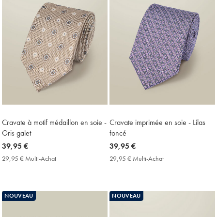
Cravate à motif médaillon en soie -
Cravate imprimée en soie - Lilas
Gris galet
foncé
now
39,95 €
now
39,95 €
39,95
39,95
29,95 € Multi-Achat
29,95
29,95 € Multi-Achat
29,95
€
€
€
€
Multi-
Multi-
Achat
Achat
Price
Price
NOUVEAU
NOUVEAU