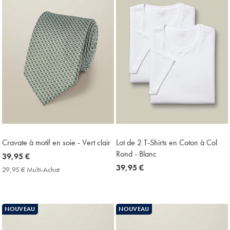
Cravate à motif en soie - Vert clair
Lot de 2 T-Shirts en Coton à Col
Rond - Blanc
now
39,95 €
39,95
now
39,95 €
29,95 € Multi-Achat
29,95
€
39,95
€
Multi-
€
Achat
Price
NOUVEAU
NOUVEAU