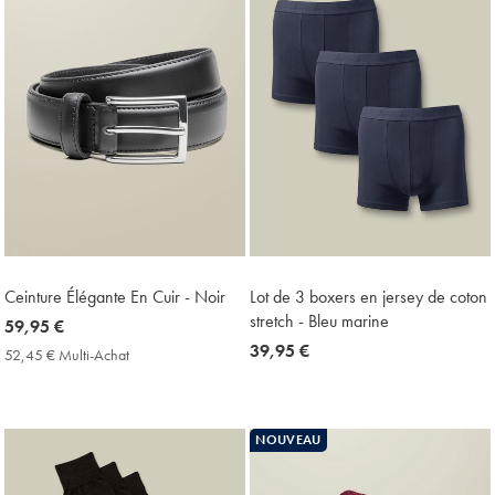
Ceinture Élégante En Cuir - Noir
Lot de 3 boxers en jersey de coton
stretch - Bleu marine
now
59,95 €
59,95
now
39,95 €
52,45 € Multi-Achat
52,45
€
39,95
€
Multi-
€
Achat
Price
NOUVEAU