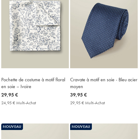
Pochette de costume à motif floral
Cravate à motif en soie - Bleu acier
en soie – Ivoire
moyen
now
29,95 €
now
39,95 €
29,95
39,95
24,95 € Multi-Achat
24,95
29,95 € Multi-Achat
29,95
€
€
€
€
Multi-
Multi-
Achat
Achat
Price
Price
NOUVEAU
NOUVEAU