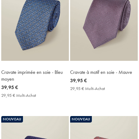
Cravate imprimée en soie - Bleu
Cravate à motif en soie - Mauve
moyen
now
39,95 €
now
39,95 €
39,95
29,95 € Multi-Achat
29,95
39,95
€
€
29,95 € Multi-Achat
29,95
Multi-
€
€
Achat
Multi-
Price
Achat
Price
NOUVEAU
NOUVEAU