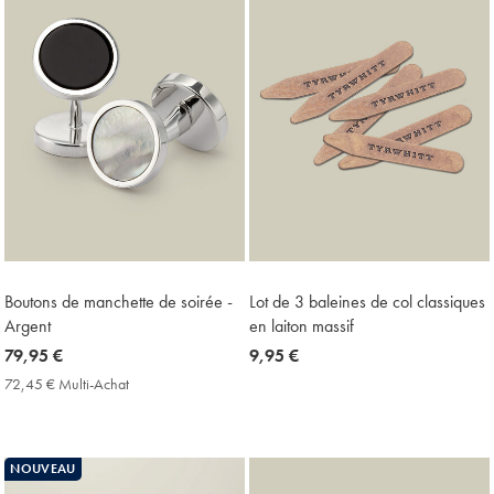
Boutons de manchette de soirée -
Lot de 3 baleines de col classiques
Argent
en laiton massif
now
79,95 €
now
9,95 €
79,95
9,95
72,45 € Multi-Achat
72,45
€
€
€
Multi-
Achat
Price
NOUVEAU