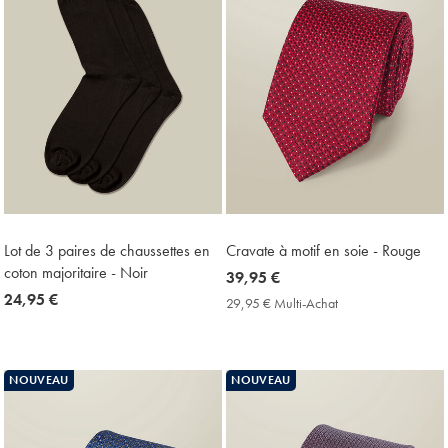
Lot de 3 paires de chaussettes en
Cravate à motif en soie - Rouge
coton majoritaire - Noir
now
39,95 €
now
24,95 €
39,95
29,95 € Multi-Achat
29,95
24,95
€
€
Multi-
€
Achat
Price
NOUVEAU
NOUVEAU