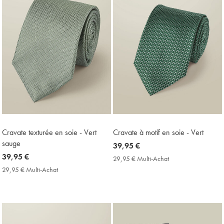
Cravate texturée en soie - Vert
Cravate à motif en soie - Vert
sauge
now
39,95 €
now
39,95 €
39,95
29,95 € Multi-Achat
29,95
39,95
€
€
29,95 € Multi-Achat
29,95
Multi-
€
€
Achat
Multi-
Price
Achat
Price