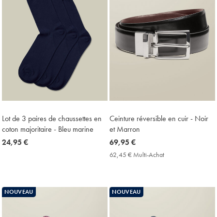
Lot de 3 paires de chaussettes en
Ceinture réversible en cuir - Noir
coton majoritaire - Bleu marine
et Marron
now
24,95 €
now
69,95 €
24,95
69,95
62,45 € Multi-Achat
62,45
€
€
€
Multi-
Achat
Price
NOUVEAU
NOUVEAU