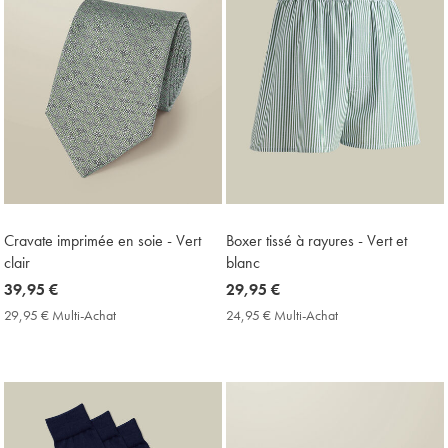
Cravate imprimée en soie - Vert
Boxer tissé à rayures - Vert et
clair
blanc
now
39,95 €
now
29,95 €
39,95
29,95
29,95 € Multi-Achat
29,95
24,95 € Multi-Achat
24,95
€
€
€
€
Multi-
Multi-
Achat
Achat
Price
Price