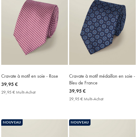
Cravate à motif en soie - Rose
Cravate à motif médaillon en soie -
Bleu de France
now
39,95 €
39,95
now
39,95 €
29,95 € Multi-Achat
29,95
€
39,95
€
29,95 € Multi-Achat
29,95
Multi-
€
€
Achat
Multi-
Price
Achat
Price
NOUVEAU
NOUVEAU