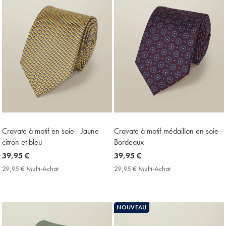
Cravate à motif en soie - Jaune
Cravate à motif médaillon en soie -
citron et bleu
Bordeaux
now
39,95 €
now
39,95 €
39,95
39,95
29,95 € Multi-Achat
29,95
29,95 € Multi-Achat
29,95
€
€
€
€
Multi-
Multi-
Achat
Achat
Price
Price
NOUVEAU