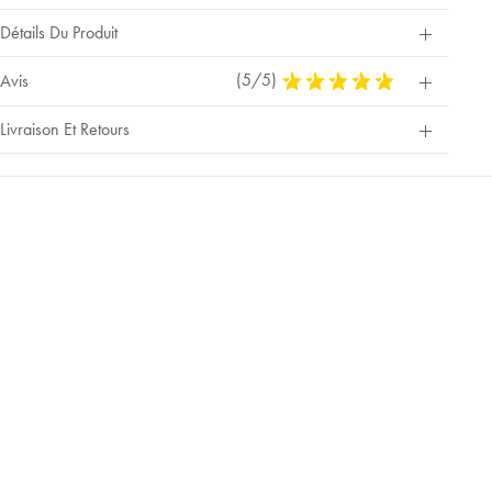
Détails Du Produit
(5/5)
5
Avis
Stars
Out
Livraison Et Retours
Of
5
Stars