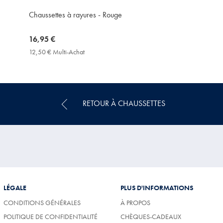
Chaussettes à rayures - Rouge
now
16,95 €
16,95
12,50 € Multi-Achat
12,50
€
€
Multi-
Achat
Price
RETOUR À CHAUSSETTES
LÉGALE
PLUS D'INFORMATIONS
CONDITIONS GÉNÉRALES
À PROPOS
POLITIQUE DE CONFIDENTIALITÉ
CHÈQUES-CADEAUX