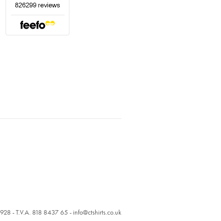
928 - T.V.A. 818 8437 65 -
info@ctshirts.co.uk