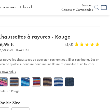
Bonjour,
ccessoires
Éditorial
Compte et Commandes
etails
Chaussettes à rayures - Rouge
about
etails
tps://www.charlestyrwhitt.com/fr/chaussettes-
now
6,95 €
Commentaires
(5/5)
5
C3%A0-
product:
6,95
sur
stars
yures-
2,50 € MULTI-ACHAT
€
l’article
out
of
uge/ACK0435MRE.html?
os nouvelles chaussettes du quotidien sont arrivées. Elles sont fabriquées en
urceCode=frdefault
5
oton de qualité supérieure pour une meilleure respirabilité et un toucher
stars
lus doux.
n savoir plus
ouleur :
Rouge
roduct
ariations
d
hoisir Size
ctions
t
tions