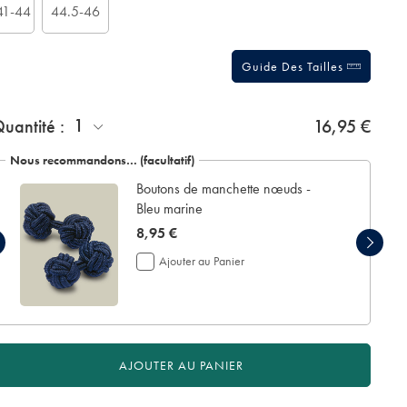
41-44
44.5-46
Guide Des Tailles
jouter
1
uantité :
16,95 €
n
crin
Nous recommandons… (facultatif)
e
Boutons de manchette nœuds -
résentation:
Bleu marine
now
8,95 €
8,95
Ajouter au Panier
€
AJOUTER AU PANIER