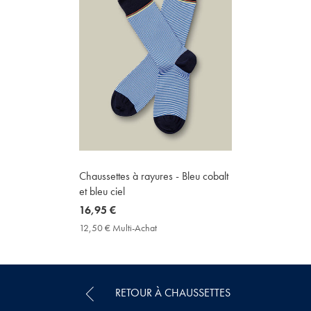
Chaussettes à rayures - Bleu cobalt
et bleu ciel
now
16,95 €
16,95
12,50 € Multi-Achat
12,50
€
€
Multi-
Achat
Price
RETOUR À CHAUSSETTES