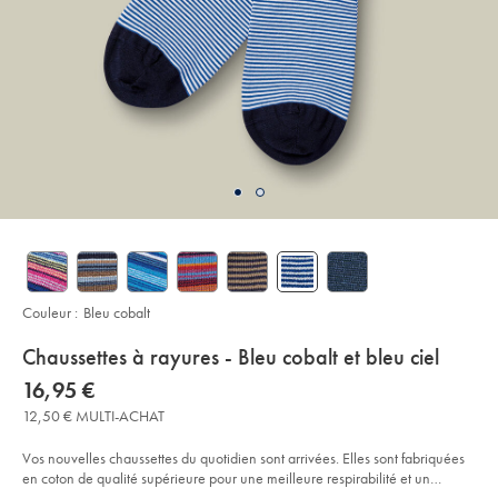
Couleur :
Bleu cobalt
details
Chaussettes à rayures - Bleu cobalt et bleu ciel
about
Details
https://www.charlestyrwhitt.com/fr/chaussettes-
now
16,95 €
%C3%A0-
product:
16,95
rayures-
12,50 € MULTI-ACHAT
€
-
-
bleu-
Vos nouvelles chaussettes du quotidien sont arrivées. Elles sont fabriquées
cobalt-
en coton de qualité supérieure pour une meilleure respirabilité et un
et-
bleu-