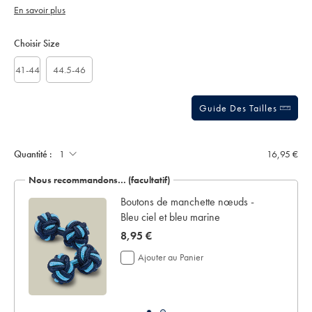
toucher plus doux.
ciel/ACK0436COB.html?
En savoir plus
sourceCode=frdefault
Product
Variations
Add
to
Actions
Choisir Size
cart
options
41-44
44.5-46
Guide Des Tailles
Ajouter
un
écrin
Quantité :
16,95 €
de
présentation:
Nous recommandons… (facultatif)
ay
Boutons de manchette nœuds -
Bleu ciel et bleu marine
now
8,95 €
8,95
Ajouter au Panier
€