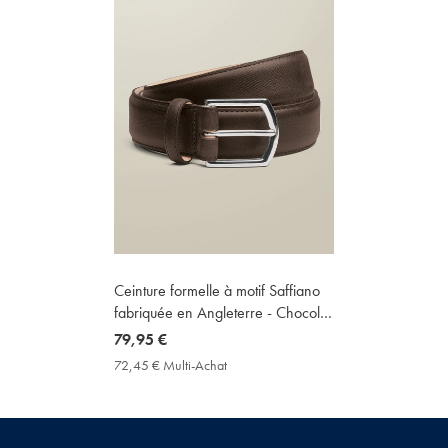
Ceinture formelle à motif Saffiano
fabriquée en Angleterre - Chocolat
foncé
now
79,95 €
79,95
72,45 € Multi-Achat
72,45
€
€
Multi-
Achat
Price