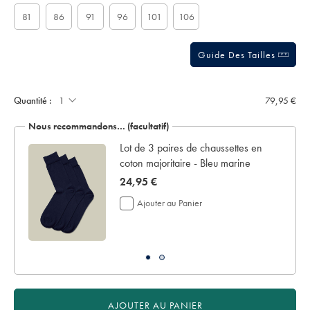
options
angleterre-
stars
-
81
86
91
96
101
106
-
chocolat-
fonc%C3%A9/ACB0228DCL.html?
sourceCode=frdefault
Guide Des Tailles
Ajouter
un
écrin
Quantité :
79,95 €
de
présentation:
Nous recommandons… (facultatif)
 en
Lot de 3 paires de chaussettes en
coton majoritaire - Bleu marine
now
24,95 €
24,95
Ajouter au Panier
€
AJOUTER AU PANIER