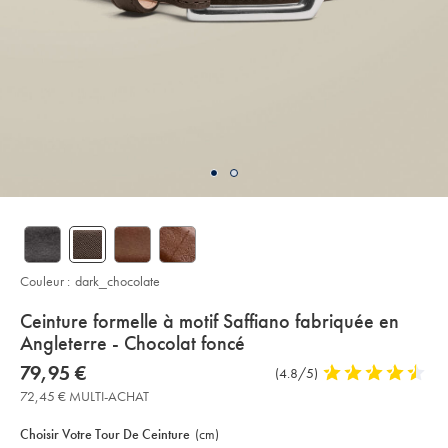
Couleur :
dark_chocolate
details
Ceinture formelle à motif Saffiano fabriquée en
about
Angleterre - Chocolat foncé
product:
Details
https://www.charlestyrwhitt.com/fr/ceinture-
now
79,95 €
Commentaires
(4.8/5)
4,8
formelle-
79,95
sur
stars
%C3%A0-
72,45 € MULTI-ACHAT
€
motif-
l’article
out
Product
Variations
Add
saffiano-
to
of
fabriqu%C3%A9e-
Actions
Choisir Votre Tour De Ceinture
(cm)
cart
en-
5