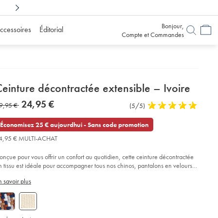
Achetez en toute confiance
avec 6 mois pour chang
Bonjour,
ccessoires
Éditorial
Compte et Commandes
etails
einture décontractée extensible – Ivoire
about
etails
tps://www.charlestyrwhitt.com/fr/ceinture-
now
24,95 €
as
9,95 €
Commentaires
(5/5)
5
C3%A9contract%C3%A9e-
product:
24,95
tensible-
sur
stars
9,95
€
E2%80%93-
l’article
out
Économisez 25 € aujourdhui - Sans code promotion
oire/ACB0224VRY.html?
of
urceCode=frdefault
4,95 € MULTI-ACHAT
5
stars
onçue pour vous offrir un confort au quotidien, cette ceinture décontractée
n tissu est idéale pour accompagner tous nos chinos, pantalons en velours
ôtelé ou à cinq poches.
n savoir plus