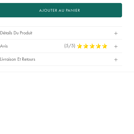
AJOUTER AU PANIER
Détails Du Produit
(5/5)
5
Avis
Stars
Out
Livraison Et Retours
Of
5
Stars