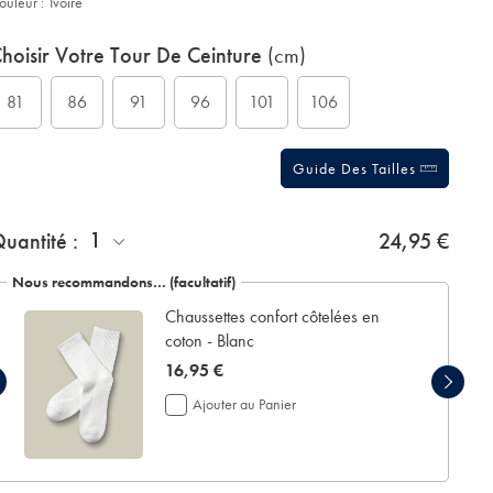
ouleur :
Ivoire
roduct
ariations
d
hoisir Votre Tour De Ceinture
(cm)
ctions
t
tions
81
86
91
96
101
106
Guide Des Tailles
jouter
1
uantité :
24,95 €
n
crin
Nous recommandons… (facultatif)
e
Chaussettes confort côtelées en
résentation:
coton - Blanc
now
16,95 €
16,95
Ajouter au Panier
€