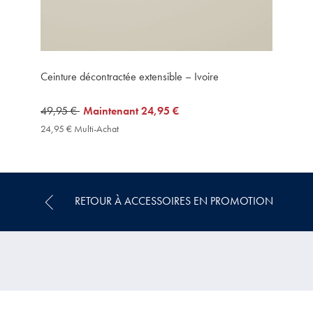
Ceinture décontractée extensible – Ivoire
was
49,95 €
now
Maintenant
24,95 €
49,95
24,95
24,95 € Multi-Achat
24,95
€
€
€
Multi-
Achat
Price
RETOUR À ACCESSOIRES EN PROMOTION