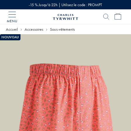
-15 % Jusqu'à 22h | Utilisez le code : PROMPT
MENU
Accueil
Charles
Accueil
Accessoires
Sous-vêtements
Tyrwhitt
NOUVEAU