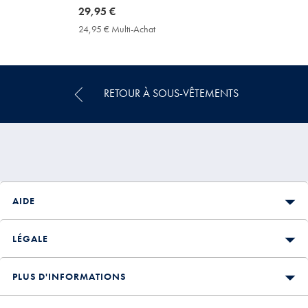
now
29,95 €
29,95
24,95 € Multi-Achat
24,95
€
€
Multi-
Achat
Price
RETOUR À SOUS-VÊTEMENTS
AIDE
LÉGALE
PLUS D'INFORMATIONS