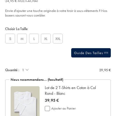
24,95 € MULTI-ACHAT
€
imprim%C3%A9-
l’article
out
th%C3%A9-
of
et-
Envie d'ajouter une touche originale à votre tiroir à sous-vêtements ? Nos
croissant-
5
boxers sauront vous combler.
-
stars
-
Product
Variations
Add
rose-
to
corail/ACU0120COR.html?
Actions
Choisir La Taille
cart
sourceCode=frdefault
options
S
M
L
XL
XXL
Guide Des Tailles
Ajouter
un
écrin
Quantité :
29,95 €
de
présentation:
Nous recommandons… (facultatif)
Lot de 2 T-Shirts en Coton à Col
Rond - Blanc
now
39,95 €
39,95
Ajouter au Panier
€