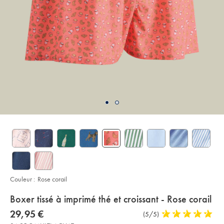
Couleur :
Rose corail
details
Boxer tissé à imprimé thé et croissant - Rose corail
about
Details
https://www.charlestyrwhitt.com/fr/boxer-
now
29,95 €
Commentaires
(5/5)
5
tiss%C3%A9-
product:
29,95
sur
stars
%C3%A0-