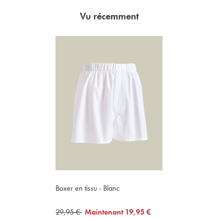
Vu récemment
Boxer en tissu - Blanc
was
29,95 €
now
Maintenant
19,95 €