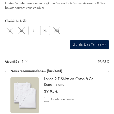
Envie d'ajouter une touche originale à votre tiroir à sous-vêtements ? Nos
boxers sauront vous combler.
Product
Variations
Add
to
Actions
Choisir La Taille
cart
options
S
M
L
XL
XXL
Guide Des Tailles
Ajouter
un
écrin
Quantité :
19,95 €
de
présentation:
Nous recommandons… (facultatif)
 en
Lot de 2 T-Shirts en Coton à Col
Rond - Blanc
now
39,95 €
39,95
Ajouter au Panier
€