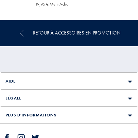
29,95
19,95
19,95 € Multi-Achat
19,95
€
€
€
Multi-
Achat
Price
RETOUR À ACCESSOIRES EN PROMOTION
AIDE
LÉGALE
PLUS D'INFORMATIONS