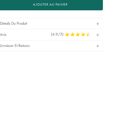
AJOUTER AU PANIER
Détails Du Produit
(4.9/5)
4,9
Avis
Stars
Out
Livraison Et Retours
Of
5
Stars