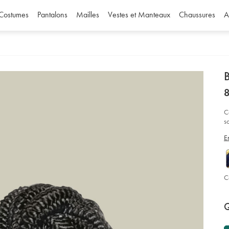
Costumes
Pantalons
Mailles
Vestes et Manteaux
Chaussures
A
d
D
ht
8
de
8
ma
n%
C
-
s
-
no
f
so
E
C
P
Ad
to
A
Q
car
op