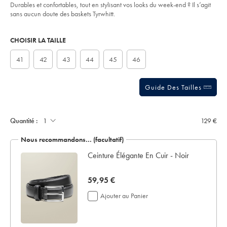
of
-
Durables et confortables, tout en stylisant vos looks du week-end ? Il s’agit
noir/SHW0246BLK.html?
5
sans aucun doute des baskets Tyrwhitt.
sourceCode=frdefault
stars
Product
Variations
Add
to
Actions
CHOISIR LA TAILLE
cart
options
41
42
43
44
45
46
Guide Des Tailles
Quantité :
129 €
Nous recommandons… (facultatif)
Ceinture Élégante En Cuir - Noir
now
59,95 €
59,95
Ajouter au Panier
€