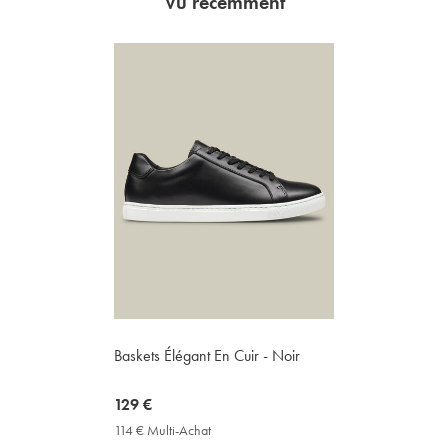
Vu récemment
Baskets Élégant En Cuir - Noir
now
129 €
129
114 € Multi-Achat
114
€