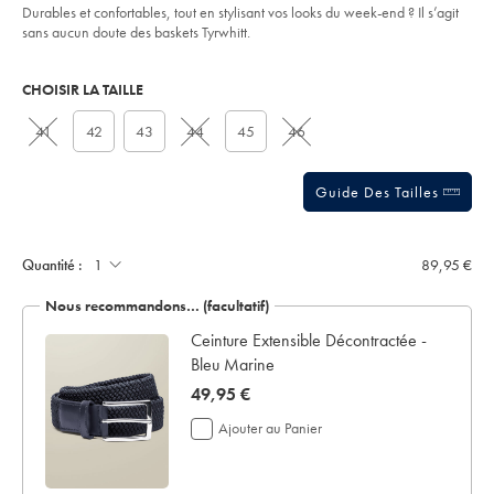
5
gomme-
Durables et confortables, tout en stylisant vos looks du week-end ? Il s’agit
stars
-
sans aucun doute des baskets Tyrwhitt.
-
bleu-
Product
Variations
Add
marine/SHW0262NAV.html?
to
sourceCode=frdefault
Actions
CHOISIR LA TAILLE
cart
options
41
42
43
44
45
46
Guide Des Tailles
Quantité :
89,95 €
Nous recommandons… (facultatif)
Ceinture Extensible Décontractée -
Bleu Marine
now
49,95 €
49,95
Ajouter au Panier
€