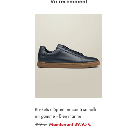
Vu récemment
Baskets élégant en cuir à semelle
en gomme - Bleu marine
was
129 €
now
Maintenant
89,95 €
129
89,95