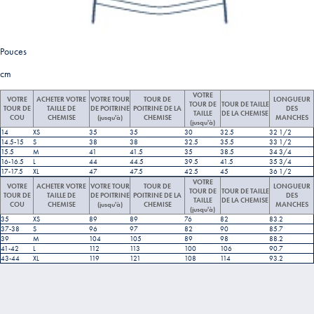
Pouces
cm
VOTRE
VOTRE
ACHETER VOTRE
VOTRE TOUR
TOUR DE
LONGUEUR
TOUR DE
TOUR DE TAILLE
TOUR DE
TAILLE DE
DE POITRINE
POITRINE DE LA
DES
TAILLE
DE LA CHEMISE
COU
CHEMISE
(jusqu'à)
CHEMISE
MANCHES
(jusqu'à)
14
XS
35
35
30
32.5
32 1/2
14.5-15
S
38
38
32.5
35.5
33 1/2
15.5
M
41
41.5
35
38.5
34 3/4
16-16.5
L
44
44.5
39.5
41.5
35 3/4
17-17.5
XL
47
47.5
42.5
45
36 1/2
VOTRE
VOTRE
ACHETER VOTRE
VOTRE TOUR
TOUR DE
LONGUEUR
TOUR DE
TOUR DE TAILLE
TOUR DE
TAILLE DE
DE POITRINE
POITRINE DE LA
DES
TAILLE
DE LA CHEMISE
COU
CHEMISE
(jusqu'à)
CHEMISE
MANCHES
(jusqu'à)
35
XS
89
89
76
82
83.2
37-38
S
96
97
82
90
85.7
39
M
104
105
89
98
88.2
41-42
L
112
113
100
106
90.7
43-44
XL
119
121
108
114
93.2