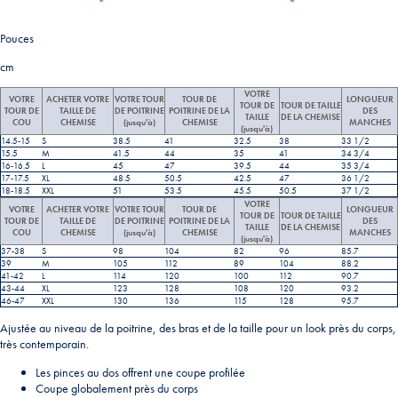
Pouces
cm
VOTRE
VOTRE
ACHETER VOTRE
VOTRE TOUR
TOUR DE
LONGUEUR
TOUR DE
TOUR DE TAILLE
TOUR DE
TAILLE DE
DE POITRINE
POITRINE DE LA
DES
TAILLE
DE LA CHEMISE
COU
CHEMISE
(jusqu'à)
CHEMISE
MANCHES
(jusqu'à)
14.5-15
S
38.5
41
32.5
38
33 1/2
15.5
M
41.5
44
35
41
34 3/4
16-16.5
L
45
47
39.5
44
35 3/4
17-17.5
XL
48.5
50.5
42.5
47
36 1/2
18-18.5
XXL
51
53.5
45.5
50.5
37 1/2
VOTRE
VOTRE
ACHETER VOTRE
VOTRE TOUR
TOUR DE
LONGUEUR
TOUR DE
TOUR DE TAILLE
TOUR DE
TAILLE DE
DE POITRINE
POITRINE DE LA
DES
TAILLE
DE LA CHEMISE
COU
CHEMISE
(jusqu'à)
CHEMISE
MANCHES
(jusqu'à)
37-38
S
98
104
82
96
85.7
39
M
105
112
89
104
88.2
41-42
L
114
120
100
112
90.7
43-44
XL
123
128
108
120
93.2
46-47
XXL
130
136
115
128
95.7
Ajustée au niveau de la poitrine, des bras et de la taille pour un look près du corps,
très contemporain.
Les pinces au dos offrent une coupe profilée
Coupe globalement près du corps