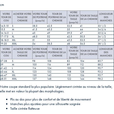
cm
VOTRE
VOTRE
ACHETER VOTRE
VOTRE TOUR
TOUR DE
LONGUEUR
TOUR DE
TOUR DE TAILLE
TOUR DE
TAILLE DE
DE POITRINE
POITRINE DE LA
DES
TAILLE
DE LA CHEMISE
COU
CHEMISE
(jusqu'à)
CHEMISE
MANCHES
(jusqu'à)
14.5-15
S
38.5
42.5
32.5
41
33 1/2
15.5
M
41.5
45.5
35
44
34 3/4
16-16.5
L
45
49
39.5
47
35 3/4
17-17.5
XL
48.5
52
42.5
50.5
36 1/2
18-18.5
XXL
51
55
45.5
53.5
37 1/2
19-20
XXXL
54
58.5
48
56.5
38 1/2
VOTRE
VOTRE
ACHETER VOTRE
VOTRE TOUR
TOUR DE
LONGUEUR
TOUR DE
TOUR DE TAILLE
TOUR DE
TAILLE DE
DE POITRINE
POITRINE DE LA
DES
TAILLE
DE LA CHEMISE
COU
CHEMISE
(jusqu'à)
CHEMISE
MANCHES
(jusqu'à)
37-38
S
98
108
82
104
85.7
39
M
105
116
89
112
88.2
41-42
L
114
124
100
120
90.7
43-44
XL
123
132
108
128
93.2
46-47
XXL
130
140
115
136
95.7
48-51
XXXL
137
148
122
144
98.2
Notre coupe standard la plus populaire. Légèrement cintrée au niveau de la taille,
elle met en valeur la plupart des morphologies.
Plis au dos pour plus de confort et de liberté de mouvement
Manches plus ajustées pour une silhouette soignée
Taille cintrée flatteuse