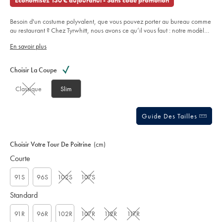
Économisez 130 € aujourdhui - Sans code promotion
serg%C3%A9-
€
of
extensible-
naturel-
5
-
Besoin d'un costume polyvalent, que vous pouvez porter au bureau comme
stars
-
au restaurant ? Chez Tyrwhitt, nous avons ce qu’il vous faut : notre modèle
bleu-
en sergé le plus populaire.
airforce/SUB0597AFB.html?
En savoir plus
sourceCode=frdefault
Product
Variations
Add
to
Actions
Choisir La Coupe
cart
options
Classique
Slim
Guide Des Tailles
Choisir Votre Tour De Poitrine
(cm)
Courte
91S
96S
102S
107S
Standard
91R
96R
102R
107R
112R
117R