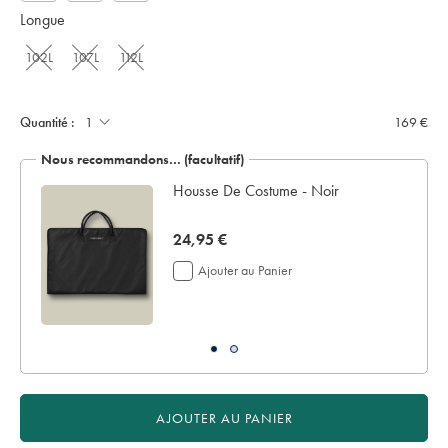
Longue
102L
107L
112L
Quantité :
169 €
Nous recommandons… (facultatif)
Housse De Costume - Noir
now
24,95 €
24,95
Ajouter au Panier
€
AJOUTER AU PANIER