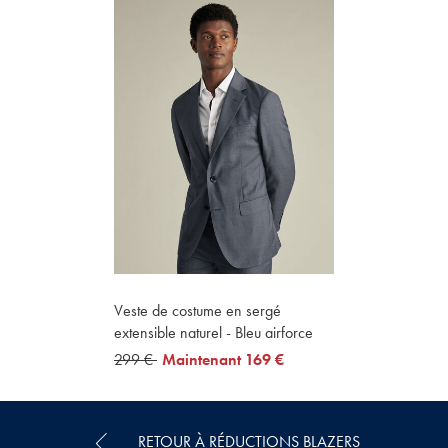
Veste de costume en sergé
extensible naturel - Bleu airforce
was
299 €
now
Maintenant
169 €
299
169
€
€
RETOUR À RÉDUCTIONS BLAZERS