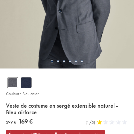
Couleur :
Bleu acier
details
Veste de costume en sergé extensible naturel -
about
Bleu airforce
product:
Details
https://www.charlestyrwhitt.com/fr/veste-
now
169 €
was
299 €
Commentaires
(1/5)
1
de-
169
costume-
sur
stars
299
€
en-
l’article
out