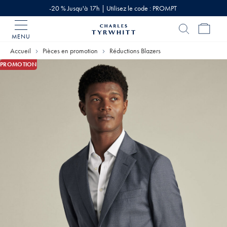
-20 % Jusqu'à 17h | Utilisez le code : PROMPT
MENU
Accueil
Charles
Accueil
Pièces en promotion
Réductions Blazers
Tyrwhitt
PROMOTION