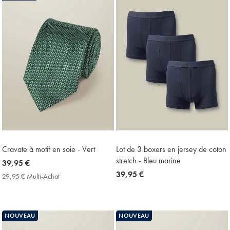
Cravate à motif en soie - Vert
Lot de 3 boxers en jersey de coton
stretch - Bleu marine
now
39,95 €
39,95
now
39,95 €
29,95 € Multi-Achat
29,95
€
39,95
€
Multi-
€
Achat
Price
NOUVEAU
NOUVEAU