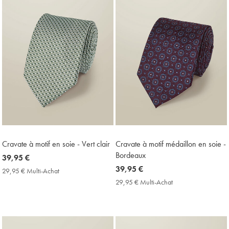
Cravate à motif en soie - Vert clair
Cravate à motif médaillon en soie -
Bordeaux
now
39,95 €
39,95
now
39,95 €
29,95 € Multi-Achat
29,95
€
39,95
€
29,95 € Multi-Achat
29,95
Multi-
€
€
Achat
Multi-
Price
Achat
Price