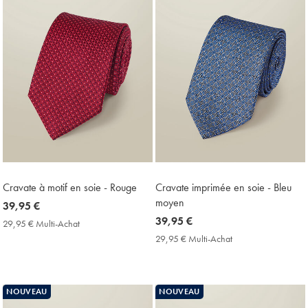
Cravate à motif en soie - Rouge
Cravate imprimée en soie - Bleu
moyen
now
39,95 €
39,95
now
39,95 €
29,95 € Multi-Achat
29,95
€
39,95
€
29,95 € Multi-Achat
29,95
Multi-
€
€
Achat
Multi-
Price
Achat
Price
NOUVEAU
NOUVEAU