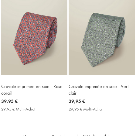
Cravate imprimée en soie - Rose
Cravate imprimée en soie - Vert
corail
clair
now
39,95 €
now
39,95 €
39,95
39,95
29,95 € Multi-Achat
29,95
29,95 € Multi-Achat
29,95
€
€
€
€
Multi-
Multi-
Achat
Achat
Price
Price