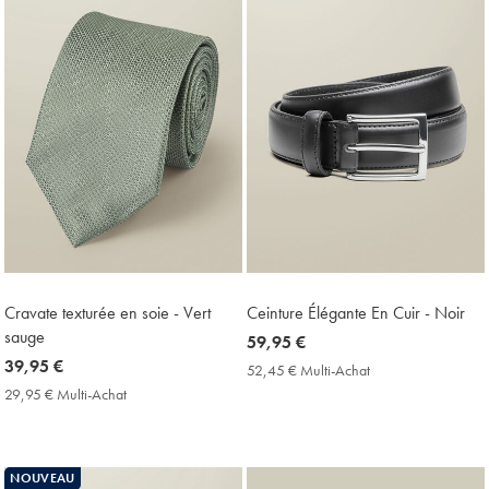
Cravate texturée en soie - Vert
Ceinture Élégante En Cuir - Noir
sauge
now
59,95 €
now
39,95 €
59,95
52,45 € Multi-Achat
52,45
39,95
€
€
29,95 € Multi-Achat
29,95
Multi-
€
€
Achat
Multi-
Price
Achat
Price
NOUVEAU