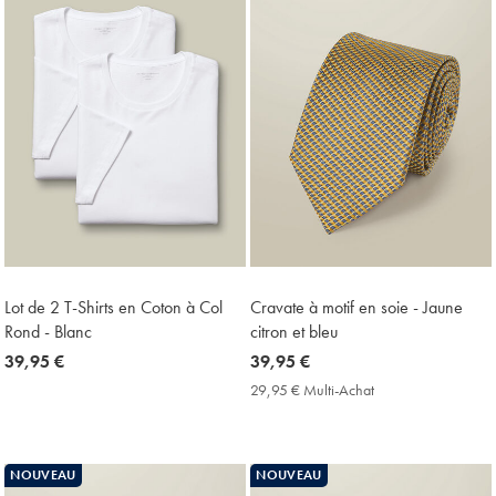
Lot de 2 T-Shirts en Coton à Col
Cravate à motif en soie - Jaune
Rond - Blanc
citron et bleu
now
39,95 €
now
39,95 €
39,95
39,95
29,95 € Multi-Achat
29,95
€
€
€
Multi-
Achat
Price
NOUVEAU
NOUVEAU