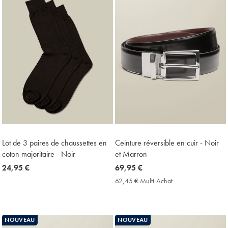
Lot de 3 paires de chaussettes en
Ceinture réversible en cuir - Noir
coton majoritaire - Noir
et Marron
now
24,95 €
now
69,95 €
24,95
69,95
62,45 € Multi-Achat
62,45
€
€
€
Multi-
Achat
Price
NOUVEAU
NOUVEAU