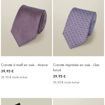
Cravate à motif en soie - Mauve
Cravate imprimée en soie - Lilas
foncé
now
39,95 €
39,95
now
39,95 €
29,95 € Multi-Achat
29,95
€
39,95
€
29,95 € Multi-Achat
29,95
Multi-
€
€
Achat
Multi-
Price
Achat
Price