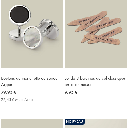
Boutons de manchette de soirée -
Lot de 3 baleines de col classiques
Argent
en laiton massif
now
79,95 €
now
9,95 €
79,95
9,95
72,45 € Multi-Achat
72,45
€
€
€
Multi-
Achat
Price
NOUVEAU