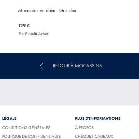
Mocassins en daim - Gris clair
now
129 €
129
114 € Multi-Achat
114
€
€
Multi-
Achat
Price
RETOUR À MOCASSINS
LÉGALE
PLUS D'INFORMATIONS
CONDITIONS GÉNÉRALES
À PROPOS
POLITIQUE DE CONFIDENTIALITÉ
CHÈQUES-CADEAUX