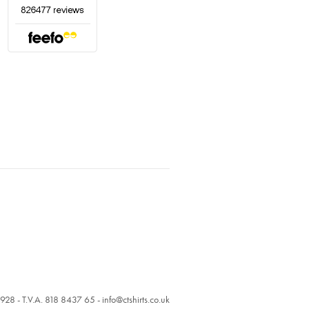
928 - T.V.A. 818 8437 65 -
info@ctshirts.co.uk