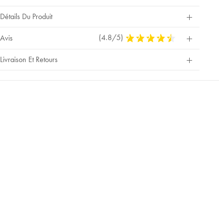
Détails Du Produit
(4.8/5)
4,8
Avis
Stars
Out
Livraison Et Retours
Of
5
Stars