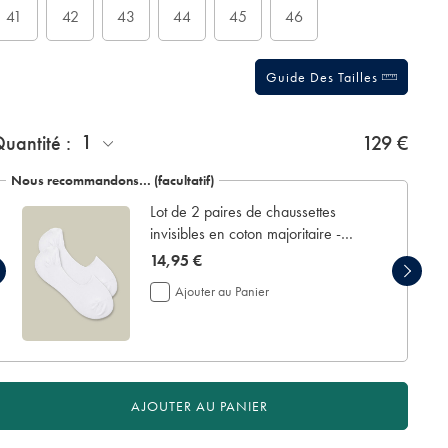
41
42
43
44
45
46
Guide Des Tailles
1
uantité :
129 €
Nous recommandons… (facultatif)
Lot de 2 paires de chaussettes
invisibles en coton majoritaire -
Blanc
now
14,95 €
14,95
Ajouter au Panier
€
AJOUTER AU PANIER