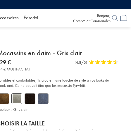
Bonjour,
ccessoires
Éditorial
Compte et Commandes
etails
ocassins en daim - Gris clair
about
etails
tps://www.charlestyrwhitt.com/fr/mocassins-
now
29 €
Commentaires
(4.8/5)
4,8
-
product:
129
sur
stars
im-
14 € MULTI-ACHAT
€
l’article
out
of
s-
urables et confortables, ils ajoutent une touche de style à vos looks du
air/SHW0252LGY.html?
5
eek-end. Ce ne pouvait être que les mocassin Tyrwhitt.
urceCode=frdefault
stars
ouleur :
Gris clair
roduct
ariations
d
HOISIR LA TAILLE
ctions
t
tions