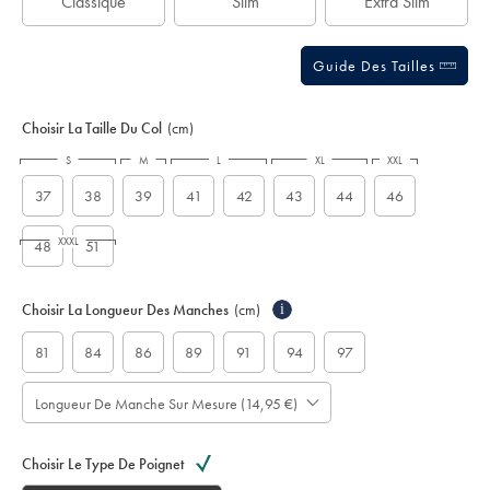
Classique
Slim
Extra Slim
Guide Des Tailles
Choisir La Taille Du Col
(cm)
S
M
L
XL
XXL
37
38
39
41
42
43
44
46
XXXL
48
51
Choisir La Longueur Des Manches
(cm)
i
81
84
86
89
91
94
97
Longueur De Manche Sur Mesure (14,95 €)
Choisir Le Type De Poignet