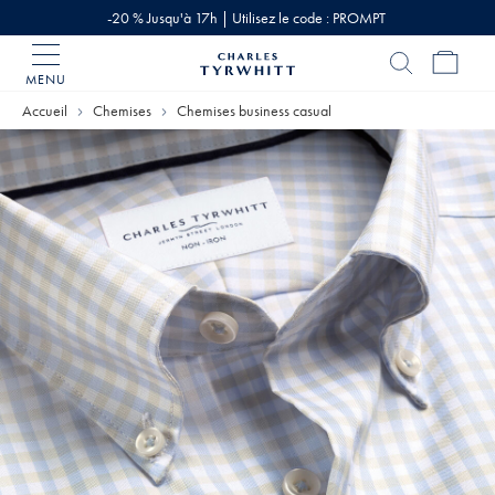
-20 % Jusqu'à 17h | Utilisez le code : PROMPT
MENU
Accueil
Charles
Accueil
Chemises
Chemises business casual
Tyrwhitt