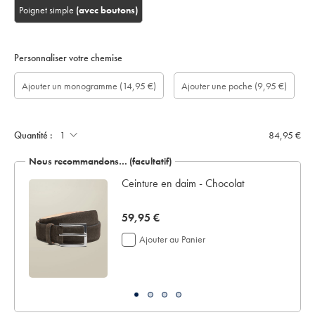
Poignet simple
(avec boutons)
Personnaliser votre chemise
longueur
Ajouter
Monogram
Monogram
Monogram
Monogram
Ajouter
Ajouter un monogramme
(14,95 €)
Ajouter une poche
(9,95 €)
de
un
option:
Colour:
Font:
Location:
une
manche
écrin
poche:
sur
de
mesure
présentation:
(cm):
Quantité :
84,95 €
Nous recommandons… (facultatif)
 en
Ceinture en daim - Chocolat
now
59,95 €
59,95
Ajouter au Panier
€