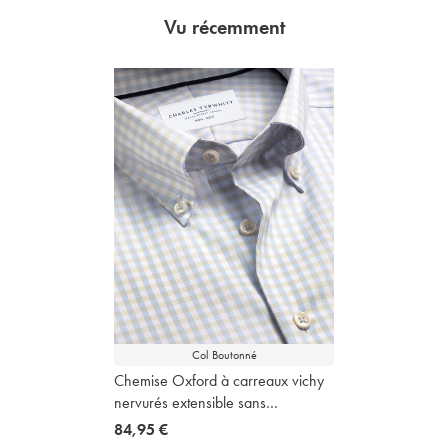
Vu récemment
Col Boutonné
Chemise Oxford à carreaux vichy
nervurés extensible sans
repassage - Bleu ciel et Gris galet
now
84,95 €