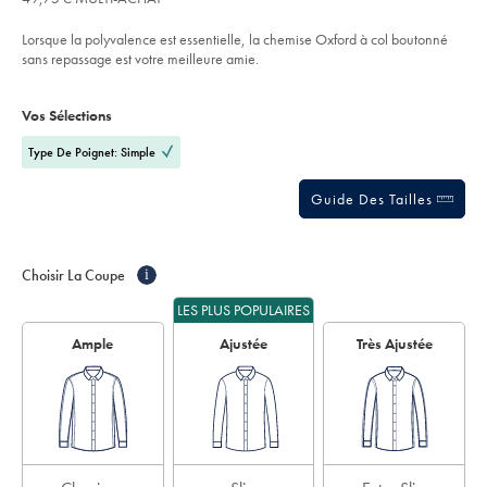
€
carreaux-
l’article
out
vichy-
of
nervur%C3%A9s-
Lorsque la polyvalence est essentielle, la chemise Oxford à col boutonné
extensible-
5
sans repassage est votre meilleure amie.
sans-
stars
repassage-
Product
Variations
Add
-
to
-
Actions
Vos Sélections
cart
bleu-
options
ciel-
et-
Type De Poignet: Simple
gris-
galet/SCS0061STN.html?
sourceCode=frdefault
Guide Des Tailles
Choisir La Coupe
i
LES PLUS POPULAIRES
Ample
Ajustée
Très Ajustée