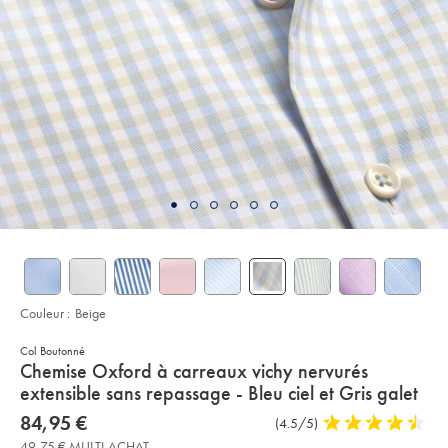
Couleur :
Beige
Col Boutonné
details
Chemise Oxford à carreaux vichy nervurés
about
extensible sans repassage - Bleu ciel et Gris galet
product:
Details
https://www.charlestyrwhitt.com/fr/chemise-
now
84,95 €
Commentaires
(4.5/5)
4,5
oxford-
84,95
sur
stars
%C3%A0-
49,75 € MULTI-ACHAT